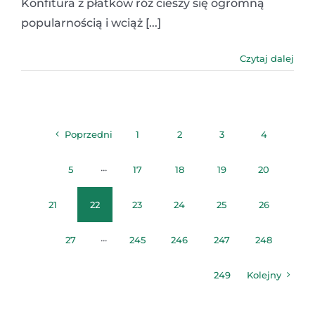
Konfitura z płatków róż cieszy się ogromną
popularnością i wciąż [...]
Czytaj dalej
Poprzedni
1
2
3
4
5
···
17
18
19
20
21
22
23
24
25
26
27
···
245
246
247
248
249
Kolejny