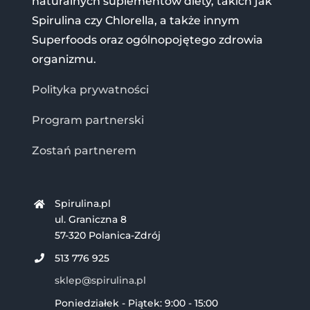
naturalnych suplementów diety, takich jak
Spirulina czy Chlorella, a także innym
Superfoods oraz ogólnopojętego zdrowia
organizmu.
Polityka prywatności
Program partnerski
Zostań partnerem
Spirulina.pl
ul. Graniczna 8
57-320 Polanica-Zdrój
513 776 925
sklep@spirulina.pl
Poniedziałek - Piątek: 9:00 - 15:00