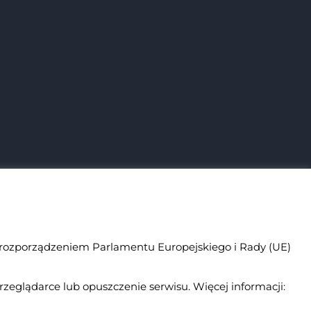
rozporządzeniem Parlamentu Europejskiego i Rady (UE)
rzeglądarce lub opuszczenie serwisu. Więcej informacji:
Facebook
Instagram
You