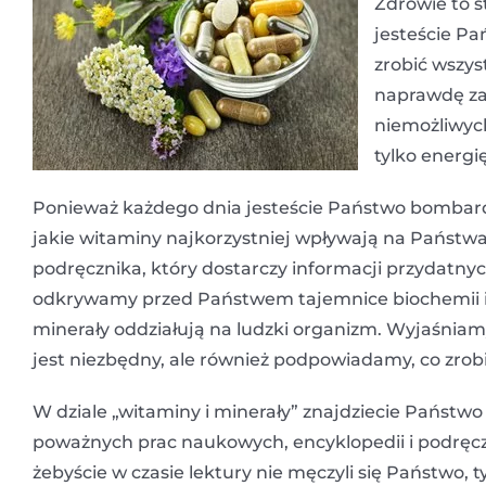
Zdrowie to s
jesteście Pa
zrobić wszys
naprawdę zad
niemożliwych
tylko energię
Ponieważ każdego dnia jesteście Państwo bombardo
jakie witaminy najkorzystniej wpływają na Państwa
podręcznika, który dostarczy informacji przydatnyc
odkrywamy przed Państwem tajemnice biochemii i 
minerały oddziałują na ludzki organizm. Wyjaśniam
jest niezbędny, ale również podpowiadamy, co zrobić
W dziale „witaminy i minerały” znajdziecie Państwo
poważnych prac naukowych, encyklopedii i podręczn
żebyście w czasie lektury nie męczyli się Państwo, 