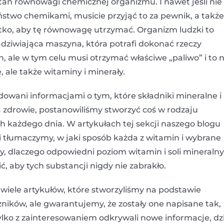
tan równowagi chemicznej organizmu. I nawet jeśli nie
ństwo chemikami, musicie przyjąć to za pewnik, a także
tko, aby tę równowagę utrzymać. Organizm ludzki to
ziwiająca maszyna, która potrafi dokonać rzeczy
, ale w tym celu musi otrzymać właściwe „paliwo” i to n
, ale także witaminy i minerały.
wani informacjami o tym, które składniki mineralne i
 zdrowie, postanowiliśmy stworzyć coś w rodzaju
h każdego dnia. W artykułach tej sekcji naszego blogu
tłumaczymy, w jaki sposób każda z witamin i wybrane
y, dlaczego odpowiedni poziom witamin i soli mineraln
, aby tych substancji nigdy nie zabrakło.
 wiele artykułów, które stworzyliśmy na podstawie
ików, ale gwarantujemy, że zostały one napisane tak,
tylko z zainteresowaniem odkrywali nowe informacje, dz