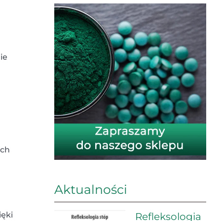
ie
ych
Aktualności
ięki
Refleksologia