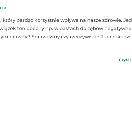
rze
k, który bardzo korzystnie wpływa na nasze zdrowie. Je
że związek ten obecny np. w pastach do zębów negatywne
w tym prawdy? Sprawdźmy czy rzeczywiście fluor szkodzi
Czytaj