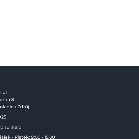
a.pl
iczna 8
olanica-Zdrój
925
irulina.pl
ałek - Piątek: 9:00 - 15:00