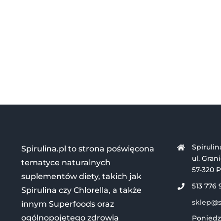
Spirulin
Spirulina.pl to strona poświęcona
ul. Gran
tematyce naturalnych
57-320 P
suplementów diety, takich jak
513 776 
Spirulina czy Chlorella, a także
sklep@sp
innym Superfoods oraz
ogólnopojętego zdrowia
Poniedzi