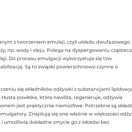
zanym z tworzeniem emulsji, czyli układu dwufazowego
zy, np. wody i oleju. Polega na dyspergowaniu cząstec
lsji. Do procesu emulgacji wykorzystuje się tzw.
tabilizację. Są to związki powierzchniowo czynne o
czeniu się składników odżywki z substancjami lipidow
h tłusta powłoka, która nawilża, regeneruje, odżywia
nem jest praktycznie niemożliwe. Potrzebne są składn
 emulgatory. Znajdują się one właśnie w większości odż
m i umożliwia dokładne zmycie go z włosów bez