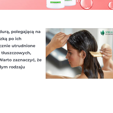
urą, polegającą na
ką po ich
cznie utrudnione
i tłuszczowych,
Warto zaznaczyć, że
ym rodzaju