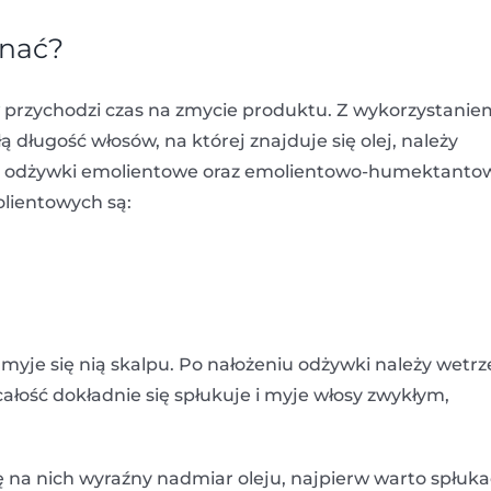
onać?
przychodzi czas na zmycie produktu. Z wykorzystanie
 długość włosów, na której znajduje się olej, należy
się odżywki emolientowe oraz emolientowo-humektanto
lientowych są:
 myje się nią skalpu. Po nałożeniu odżywki należy wetrz
całość dokładnie się spłukuje i myje włosy zwykłym,
ę na nich wyraźny nadmiar oleju, najpierw warto spłuka