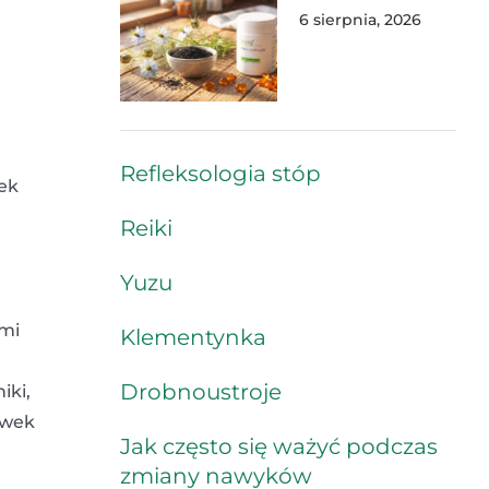
6 sierpnia, 2026
Refleksologia stóp
zek
Reiki
Yuzu
ymi
Klementynka
Drobnoustroje
iki,
ywek
Jak często się ważyć podczas
zmiany nawyków