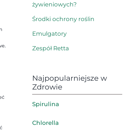
żywieniowych?
Środki ochrony roślin
m
Emulgatory
we.
Zespół Retta
Najpopularniejsze w
Zdrowie
eć
Spirulina
Chlorella
ć