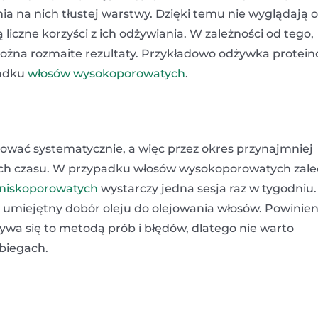
ia na nich tłustej warstwy. Dzięki temu nie wyglądają 
iczne korzyści z ich odżywiania. W zależności od tego,
można rozmaite rezultaty. Przykładowo odżywka protei
padku
włosów wysokoporowatych
.
jować systematycznie, a więc przez okres przynajmniej
pach czasu. W przypadku włosów wysokoporowatych zale
niskoporowatych
wystarczy jedna sesja raz w tygodniu.
 umiejętny dobór oleju do olejowania włosów. Powinie
wa się to metodą prób i błędów, dlatego nie warto
biegach.