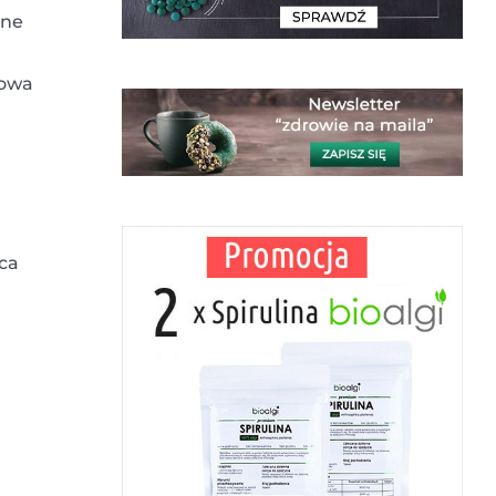
one
nowa
ca
n