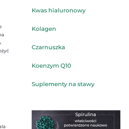
Kwas hialuronowy
e
Kolagen
na
¾
Czarnuszka
ożyć
Koenzym Q10
Suplementy na stawy
ala