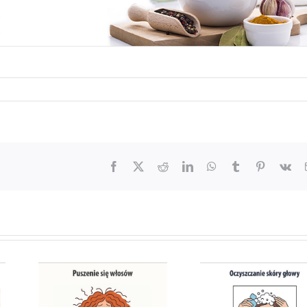
Facebook
X
Reddit
LinkedIn
WhatsApp
Tumblr
Pinterest
Vk