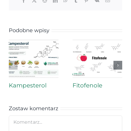
Facebook
X
Reddit
LinkedIn
WhatsApp
Tumblr
Pinterest
Vk
Email
Podobne wpisy
Kampesterol
Fitofenole
Zostaw komentarz
Comment