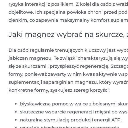
ryzyka interakcji z posiłkiem. Z kolei dla osób z 
dojelitowe. Ich specjalna powłoka chroni przed pod
cienkim, co zapewnia maksymalny komfort supleme
Jaki magnez wybrać na skurcze, 
Dla osób regularnie trenujących kluczowy jest wyb
jabłczan magnezu. Te związki charakteryzują się w
się ze skurczami i przyspieszyć regenerację. Szcze
formy, ponieważ zawarty w nim kwas aktywnie wspi
suplementacji asparaginian magnezu, który wyraźn
konkretne formy, zyskujesz szereg korzyści:
błyskawiczną pomoc w walce z bolesnymi skur
skuteczne wsparcie regeneracji mięśni po wysi
naturalną stymulację produkcji energii ATP,
wyraźne niwelowanie uczucia wyczerpania,