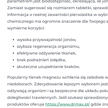
parametrem jest biodostępność, określająca, ile jo
Zamiast sugerować się rozmiarem tabletki, spraw
informacja o realnej zawartości pierwiastka w wy
chemicznego ma ogromne znaczenie dla Twojego sa
wymierne korzyści:
wysoka przyswajalność jonów,
szybsza regeneracja organizmu,
efektywne odżywienie tkanek,
brak podrażnień żołądka,
skuteczne uzupełnianie braków.
Popularny tlenek magnezu wchłania się zaledwie w
niedoborach. Zdecydowanie lepszym wyborem jest 
odżywiają organizm i są bezpieczne dla układu p
dolegliwości trawiennych. Jeśli szukasz sprawdzony
produktów oferuje
https://www.drmax.pl/
gdzie zna