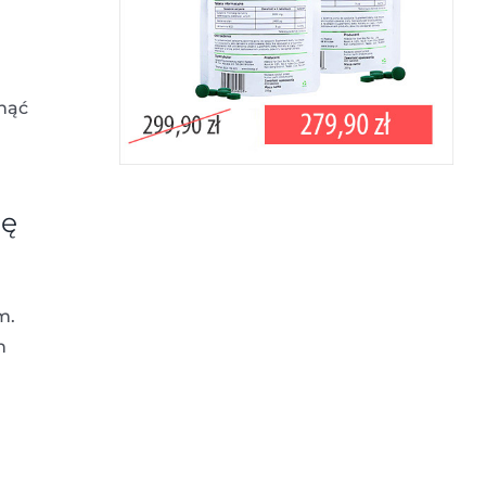
knąć
ję
m.
n