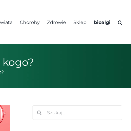
świata
Choroby
Zdrowie
Sklep
bioalgi
a kogo?
o?
Szukaj