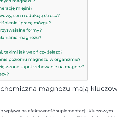
icznych magnezu?
nerację mięśni?
wowy, sen i redukcję stresu?
iśnienie i pracę mózgu?
przyswajalne formy?
chłanianie magnezu?
, takimi jak wapń czy żelazo?
zenie poziomu magnezu w organizmie?
ą zwiększone zapotrzebowanie na magnez?
eży?
ma chemiczna magnezu mają kluczo
o wpływa na efektywność suplementacji. Kluczowym