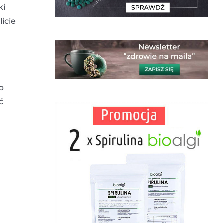
ki
icie
b
ć