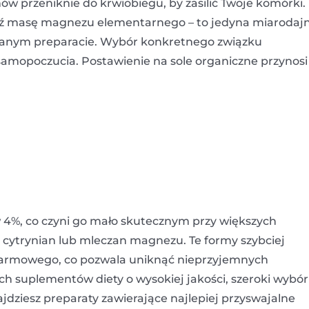
nów przeniknie do krwiobiegu, by zasilić Twoje komórki.
dź masę magnezu elementarnego – to jedyna miarodaj
branym preparacie. Wybór konkretnego związku
mopoczucia. Postawienie na sole organiczne przynosi
 4%, co czyni go mało skutecznym przy większych
cytrynian lub mleczan magnezu. Te formy szybciej
okarmowego, co pozwala uniknąć nieprzyjemnych
ch suplementów diety o wysokiej jakości, szeroki wybór
jdziesz preparaty zawierające najlepiej przyswajalne