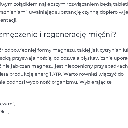
wrażliwym żołądkiem najlepszym rozwiązaniem będą tablet
rażnieniami, uwalniając substancję czynną dopiero w jel
ntacji.
zmęczenie i regenerację mięśni?
ór odpowiedniej formy magnezu, takiej jak cytrynian lu
ysoką przyswajalnością, co pozwala błyskawicznie upora
gólnie jabłczan magnezu jest nieoceniony przy spadkach
era produkcję energii ATP. Warto również włączyć do
ie podnosi wydolność organizmu. Wybierając te
czami,
łku,