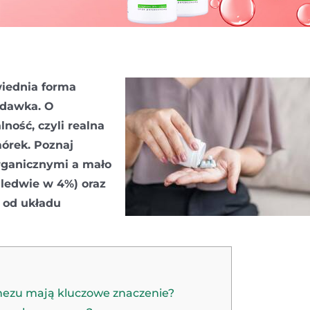
wiednia forma
 dawka. O
ność, czyli realna
órek. Poznaj
rganicznymi a mało
ledwie w 4%) oraz
, od układu
nezu mają kluczowe znaczenie?