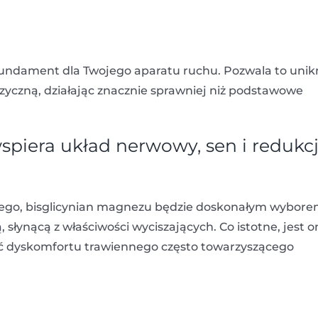
fundament dla Twojego aparatu ruchu. Pozwala to uni
izyczną, działając znacznie sprawniej niż podstawowe
spiera układ nerwowy, sen i redukc
owego, bisglicynian magnezu będzie doskonałym wybore
, słynącą z właściwości wyciszających. Co istotne, jest o
ąć dyskomfortu trawiennego często towarzyszącego