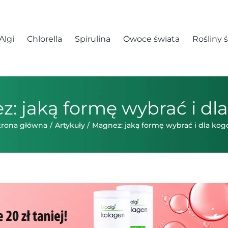
Algi
Chlorella
Spirulina
Owoce świata
Rośliny 
: jaką formę wybrać i dl
trona główna
Artykuły
Magnez: jaką formę wybrać i dla kog