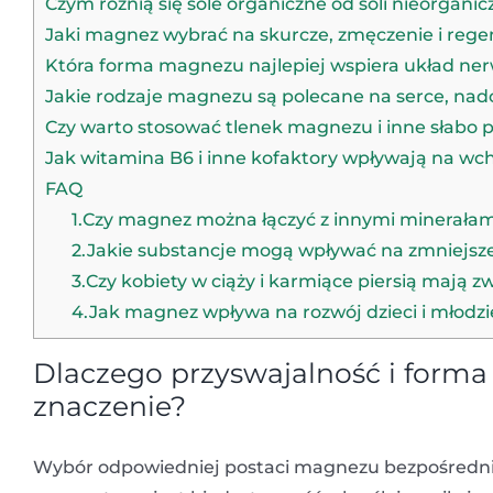
Czym różnią się sole organiczne od soli nieorgan
Jaki magnez wybrać na skurcze, zmęczenie i rege
Która forma magnezu najlepiej wspiera układ ner
Jakie rodzaje magnezu są polecane na serce, nadc
Czy warto stosować tlenek magnezu i inne słabo 
Jak witamina B6 i inne kofaktory wpływają na w
FAQ
1.Czy magnez można łączyć z innymi minerałami
2.Jakie substancje mogą wpływać na zmniejs
3.Czy kobiety w ciąży i karmiące piersią maj
4.Jak magnez wpływa na rozwój dzieci i młodzi
Dlaczego przyswajalność i for
znaczenie?
Wybór odpowiedniej postaci magnezu bezpośredni