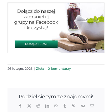
26 lutego, 2026
|
Zioła
|
0 komentarzy
Podziel się tym ze znajomymi!
Facebook
X
Reddit
LinkedIn
WhatsApp
Tumblr
Pinterest
Vk
Email