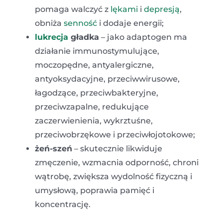
pomaga walczyć z
lękami
i
depresją
,
obniża
senność
i dodaje energii;
lukrecja
gładka
– jako adaptogen ma
działanie
immunostymulujące,
moczopędne,
antyalergiczne,
antyoksydacyjne, przeciwwirusowe,
łagodzące,
przeciwbakteryjne,
przeciwzapalne,
redukujące
zaczerwienienia,
wykrztuśne,
przeciwobrzękowe
i
przeciwłojotokowe;
żeń-szeń
– skutecznie likwiduje
zmęczenie, wzmacnia odporność, chroni
wątrobę, zwiększa wydolność fizyczną i
umysłową, poprawia pamięć i
koncentrację.