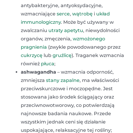
antybakteryjne, antyoksydacyjne,
wzmacniające
serce
,
wątrobę
i
układ
immunologiczny
. Może być używany w
zwalczaniu
utraty apetytu
, niewydolności
organów, zmęczenia,
wzmożonego
pragnienia
(zwykle powodowanego przez
cukrzycę
lub
gruźlicę
). Traganek wzmacnia
również
płuca
;
ashwagandha
– wzmacnia odporność,
zmniejsza
stany zapalne
, ma właściwości
przeciwskurczowe i moczopędne. Jest
stosowana jako środek ściągający oraz
przeciwnowotworowy, co potwierdzają
najnowsze badania naukowe. Przede
wszystkim jednak ceni się działanie
uspokajające, relaksacyjne tej rośliny;