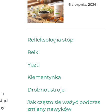
6 sierpnia, 2026
Refleksologia stóp
Reiki
Yuzu
Klementynka
Drobnoustroje
ia
stąd
Jak często się ważyć podczas
my
zmiany nawyków