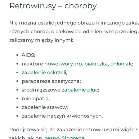
Retrowirusy – choroby
Nie można ustalić jednego obrazu klinicznego za
różnych chorób, o całkowicie odmiennym przebieg
zaliczamy między innymi:
AIDS;
niektóre
nowotwory
, np.
białaczka
,
chłoniak
;
zapalenie oskrzeli
;
parapareza spastyczna;
śródmiąższowe
zapalenie płuc
;
mielopatia;
zapalenie stawów;
zapalenie naczyń krwionośnych.
Podejrzewa się, że zakażenie retrowirusami wiąże 
takich jak np.
zespół Sjogrena
.