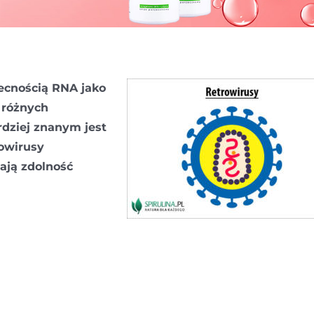
ecnością RNA jako
 różnych
dziej znanym jest
owirusy
ają zdolność