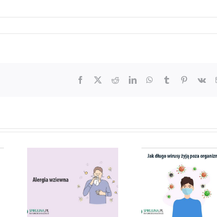
Facebook
X
Reddit
LinkedIn
WhatsApp
Tumblr
Pinterest
Vk