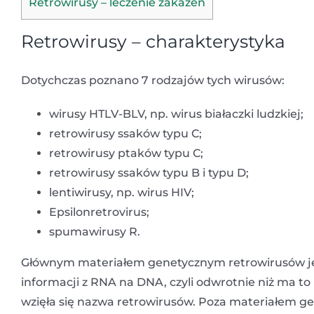
Retrowirusy – leczenie zakażeń
Retrowirusy – charakterystyka
Dotychczas poznano 7 rodzajów tych wirusów:
wirusy HTLV-BLV, np. wirus białaczki ludzkiej;
retrowirusy ssaków typu C;
retrowirusy ptaków typu C;
retrowirusy ssaków typu B i typu D;
lentiwirusy, np. wirus HIV;
Epsilonretrovirus;
spumawirusy R.
Głównym materiałem genetycznym retrowirusów je
informacji z RNA na DNA, czyli odwrotnie niż ma t
wzięła się nazwa retrowirusów. Poza materiałem 