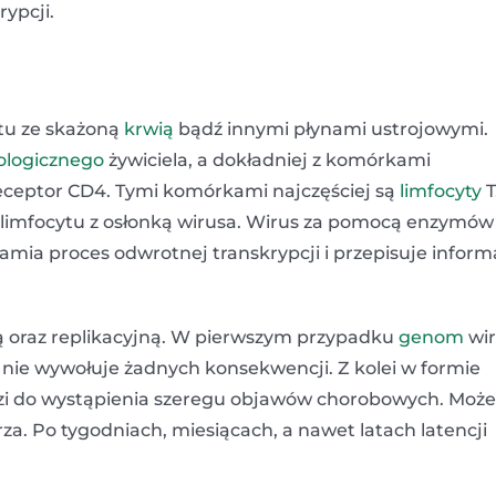
ypcji.
tu ze skażoną
krwią
bądź innymi płynami ustrojowymi.
logicznego
żywiciela, a dokładniej z komórkami
receptor CD4. Tymi komórkami najczęściej są
limfocyty
T
 limfocytu z osłonką wirusa. Wirus za pomocą enzymów
ia proces odwrotnej transkrypcji i przepisuje inform
ą oraz replikacyjną. W pierwszym przypadku
genom
wir
nie wywołuje żadnych konsekwencji. Z kolei w formie
dzi do wystąpienia szeregu objawów chorobowych. Może
a. Po tygodniach, miesiącach, a nawet latach latencji