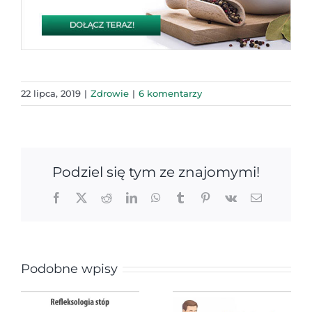
22 lipca, 2019
|
Zdrowie
|
6 komentarzy
Podziel się tym ze znajomymi!
Facebook
X
Reddit
LinkedIn
WhatsApp
Tumblr
Pinterest
Vk
Email
Podobne wpisy