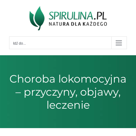
Przejdź
do
zawartości
Idź do...
Choroba lokomocyjna
– przyczyny, objawy,
leczenie