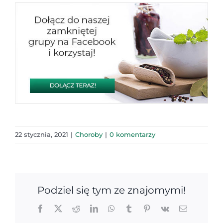
22 stycznia, 2021
|
Choroby
|
0 komentarzy
Podziel się tym ze znajomymi!
Facebook
X
Reddit
LinkedIn
WhatsApp
Tumblr
Pinterest
Vk
Email