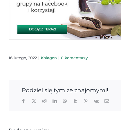
16 lutego, 2022
|
Kolagen
|
0 komentarzy
Podziel się tym ze znajomymi!
Facebook
X
Reddit
LinkedIn
WhatsApp
Tumblr
Pinterest
Vk
Email