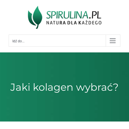
Przejdź
do
zawartości
Idź do...
Jaki kolagen wybrać?