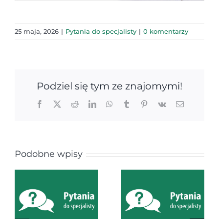
25 maja, 2026
|
Pytania do specjalisty
|
0 komentarzy
Podziel się tym ze znajomymi!
Facebook
X
Reddit
LinkedIn
WhatsApp
Tumblr
Pinterest
Vk
Email
Podobne wpisy