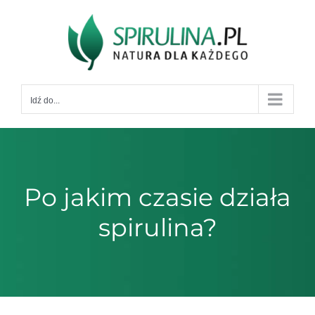
Przejdź
do
zawartości
Idź do...
Po jakim czasie działa
spirulina?