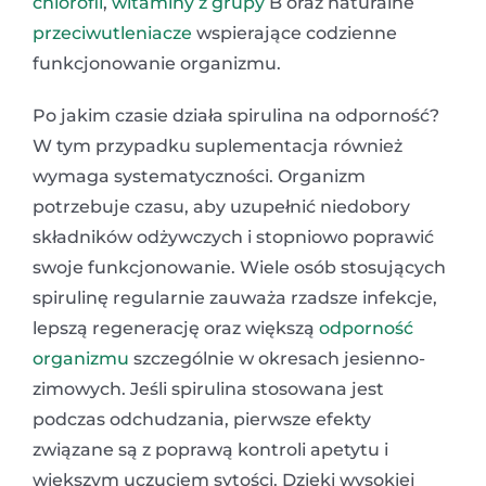
chlorofil
,
witaminy z grupy
B oraz naturalne
przeciwutleniacze
wspierające codzienne
funkcjonowanie organizmu.
Po jakim czasie działa spirulina na odporność?
W tym przypadku suplementacja również
wymaga systematyczności. Organizm
potrzebuje czasu, aby uzupełnić niedobory
składników odżywczych i stopniowo poprawić
swoje funkcjonowanie. Wiele osób stosujących
spirulinę regularnie zauważa rzadsze infekcje,
lepszą regenerację oraz większą
odporność
organizmu
szczególnie w okresach jesienno-
zimowych. Jeśli spirulina stosowana jest
podczas odchudzania, pierwsze efekty
związane są z poprawą kontroli apetytu i
większym uczuciem sytości. Dzięki wysokiej