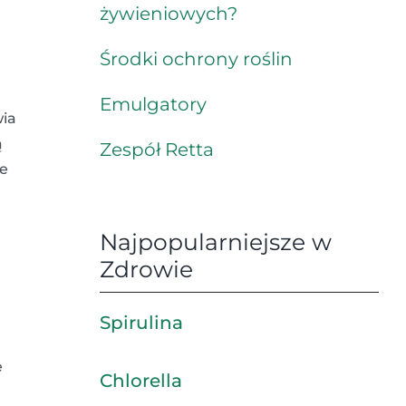
żywieniowych?
Środki ochrony roślin
Emulgatory
wia
ą
Zespół Retta
e
Najpopularniejsze w
Zdrowie
Spirulina
e
Chlorella