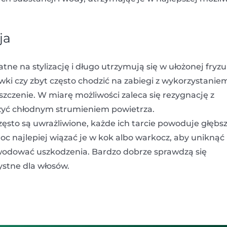
ja
 na stylizację i długo utrzymują się w ułożonej fryzu
ki czy zbyt często chodzić na zabiegi z wykorzystanie
zczenie. W miarę możliwości zaleca się rezygnację z
uszyć chłodnym strumieniem powietrza.
ęsto są uwrażliwione, każde ich tarcie powoduje głębs
 noc najlepiej wiązać je w kok albo warkocz, aby uniknąć
odować uszkodzenia. Bardzo dobrze sprawdzą się
ystne dla włosów.