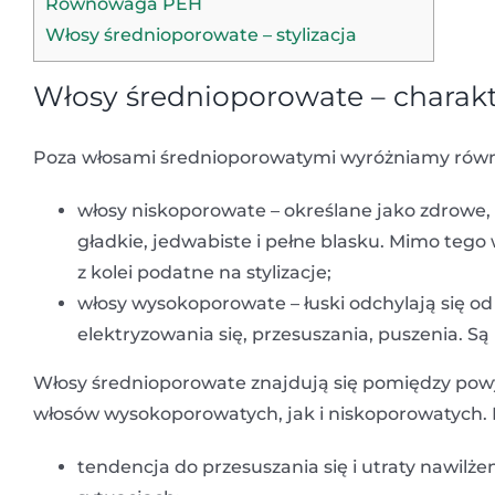
Równowaga PEH
Włosy średnioporowate – stylizacja
Włosy średnioporowate – charakt
Poza włosami średnioporowatymi wyróżniamy równ
włosy niskoporowate – określane jako zdrowe, p
gładkie, jedwabiste i pełne blasku. Mimo tego 
z kolei podatne na stylizacje;
włosy wysokoporowate – łuski odchylają się od
elektryzowania się, przesuszania, puszenia. Są 
Włosy średnioporowate znajdują się pomiędzy powy
włosów wysokoporowatych, jak i niskoporowatych. 
tendencja do przesuszania się i utraty nawilż