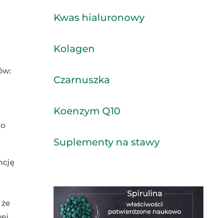
Kwas hialuronowy
Kolagen
ów:
Czarnuszka
Koenzym Q10
go
Suplementy na stawy
ncję
 że
wej