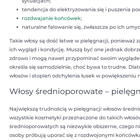
sytuacjach;
tendencja do elektryzowania się i puszenia p
rozdwajanie końcówek
;
naturalne falowanie się, zwłaszcza po ich umyc
Takie włosy są dość łatwe w pielęgnacji, poniewa
ich wygląd i kondycję. Muszą być one jednak dobrze 
zdrowo i mogą nawet przypominać swoim wygląde
określa się samodzielnie, choć bywa to trudne. Dlat
włosów i stopień odchylenia łusek w powiększeniu
Włosy średnioporowate – pielęg
Największą trudnością w pielęgnacji włosów średnio
wszystkie kosmetyki przeznaczone do takich włos
średnioporowatych są niezwykle obszerne, czego ni
osoby próbują uporać się z rozdwojonymi końcówka