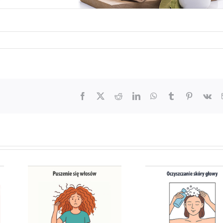
Facebook
X
Reddit
LinkedIn
WhatsApp
Tumblr
Pinterest
Vk