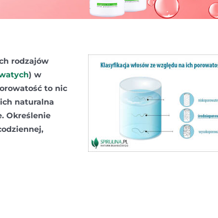
ch rodzajów
watych
) w
porowatość to nic
 ich naturalna
. Określenie
codziennej,