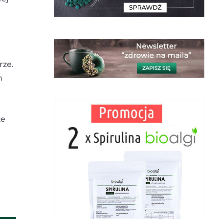
rze.
m
ze