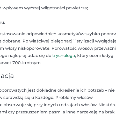
od wpływem wyższej wilgotności powietrza;
iu.
ż zastosowanie odpowiednich kosmetyków szybko popra
dobrane. Po właściwej pielęgnacji i stylizacji wyglądaj
m włosy niskoporowate. Porowatość włosów przeważni
ego najlepiej udać się do
trychologa
, który oceni łodygi
 nawet 700-krotnym.
nacja
porowatych jest dokładne określenie ich potrzeb – nie
ów sprawdzą się u każdego. Problemy włosów
e obserwuje się przy innych rodzajach włosów. Niektór
mi czy przesuszeniem pasm, a inne narzekają na brak