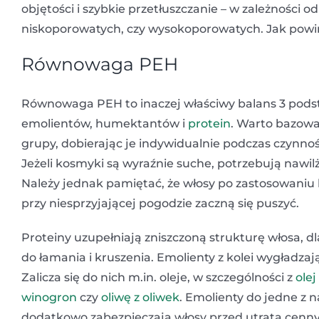
objętości i szybkie przetłuszczanie – w zależności 
niskoporowatych, czy wysokoporowatych. Jak powin
Równowaga PEH
Równowaga PEH to inaczej właściwy balans 3 pods
emolientów, humektantów i
protein
. Warto bazowa
grupy, dobierając je indywidualnie podczas czynnoś
Jeżeli kosmyki są wyraźnie suche, potrzebują naw
Należy jednak pamiętać, że włosy po zastosowaniu
przy niesprzyjającej pogodzie zaczną się puszyć.
Proteiny uzupełniają zniszczoną strukturę włosa, 
do łamania i kruszenia. Emolienty z kolei wygładzaj
Zalicza się do nich m.in. oleje, w szczególności z
ole
winogron
czy
oliwę z oliwek
. Emolienty do jedne z 
dodatkowo zabezpieczają włosy przed utratą cennyc