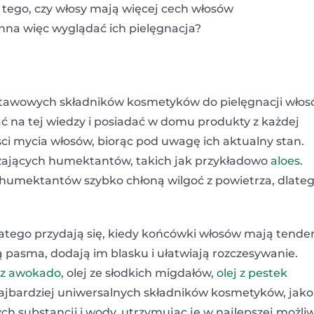
od tego, czy włosy mają więcej cech włosów
na więc wyglądać ich pielęgnacja?
tawowych składników kosmetyków do pielęgnacji włos
ć na tej wiedzy i posiadać w domu produkty z każdej
ci mycia włosów, biorąc pod uwagę ich aktualny stan.
ilżających humektantów, takich jak przykładowo
aloes
.
 humektantów szybko chłoną wilgoć z powietrza, dlate
dlatego przydają się, kiedy końcówki włosów mają tende
ą pasma, dodają im blasku i ułatwiają rozczesywanie.
j z awokado
, olej ze słodkich migdałów,
olej z pestek
najbardziej uniwersalnych składników kosmetyków, jako
h substancji i wody, utrzymując je w najlepszej możli