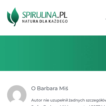
Przejdź
do
zawartości
O
Barbara Miś
Autor nie uzupełnił żadnych szczegółó