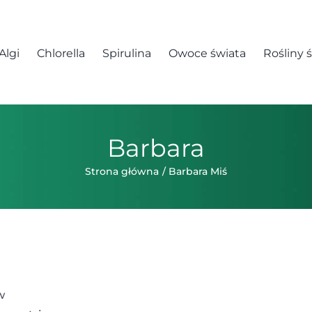
Algi
Chlorella
Spirulina
Owoce świata
Rośliny 
Barbara
Strona główna
Barbara Miś
w