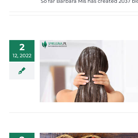
So far Barbara Miś has created 2037 blo
2
12, 2022