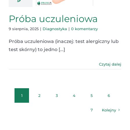
Próba uczuleniowa
9 sierpnia, 2025
|
Diagnostyka
|
0 komentarzy
Próba uczuleniowa (inaczej: test alergiczny lub
test skórny) to jedno [...]
Czytaj dalej
1
2
3
4
5
6
7
Kolejny