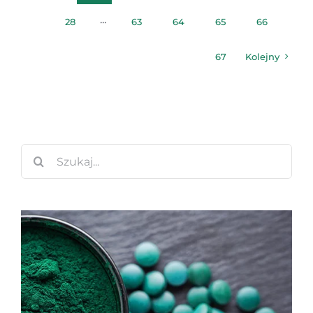
28
···
63
64
65
66
67
Kolejny
Szukaj