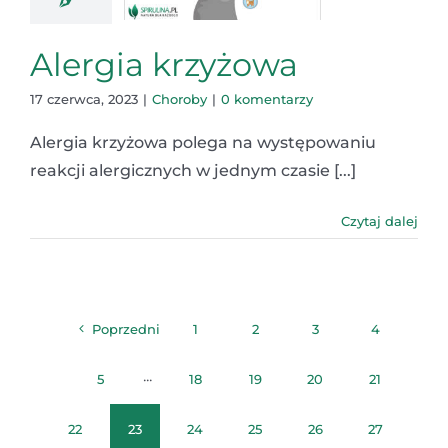
Alergia krzyżowa
17 czerwca, 2023
|
Choroby
|
0 komentarzy
Alergia krzyżowa polega na występowaniu
reakcji alergicznych w jednym czasie [...]
Czytaj dalej
Poprzedni
1
2
3
4
5
···
18
19
20
21
22
23
24
25
26
27