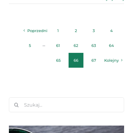
Poprzedni
1
2
3
4
5
···
61
62
63
64
65
66
67
Kolejny
Szukaj