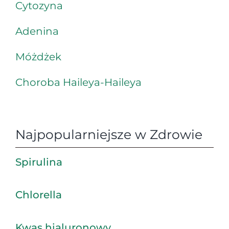
Cytozyna
Adenina
Móżdżek
Choroba Haileya-Haileya
Najpopularniejsze w Zdrowie
Spirulina
Chlorella
Kwas hialuronowy