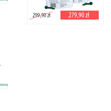
o
 dalej