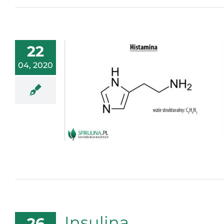
22
04, 2020
Insulina
26