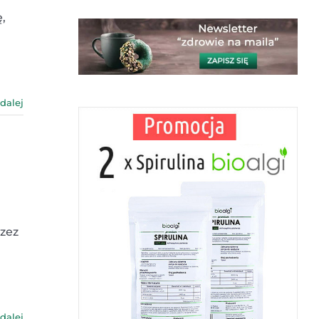
,
 dalej
rzez
 dalej