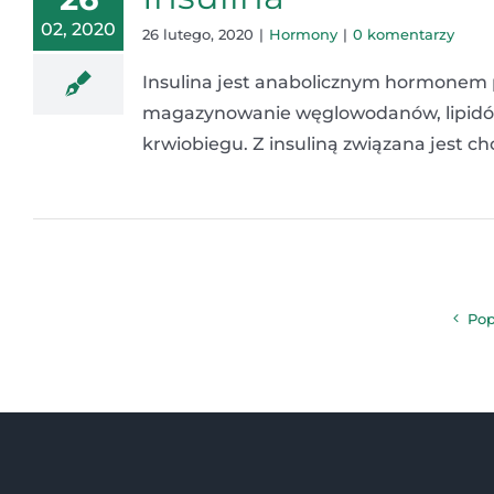
02, 2020
26 lutego, 2020
|
Hormony
|
0 komentarzy
Insulina jest anabolicznym hormonem
magazynowanie węglowodanów, lipidów 
krwiobiegu. Z insuliną związana jest c
Pop