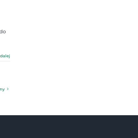
 do
 dalej
jny