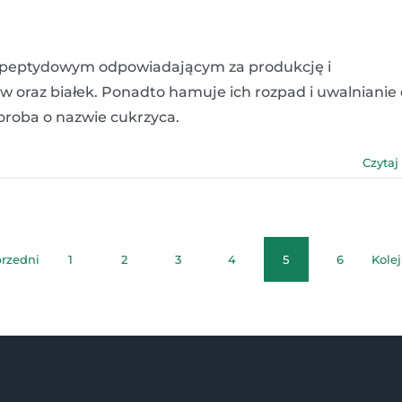
 peptydowym odpowiadającym za produkcję i
oraz białek. Ponadto hamuje ich rozpad i uwalnianie
horoba o nazwie cukrzyca.
Czytaj
rzedni
1
2
3
4
5
6
Kole