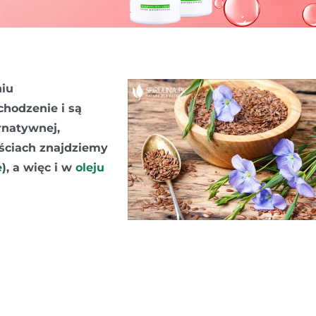
niu
chodzenie i są
natywnej,
ościach znajdziemy
e
), a więc i w
oleju