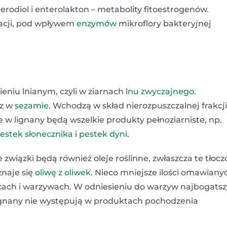
rodiol i enterolakton – metabolity fitoestrogenów.
zacji, pod wpływem
enzymów
mikroflory bakteryjnej
eniu lnianym, czyli w ziarnach
lnu zwyczajnego
.
az w
sezamie
. Wchodzą w skład nierozpuszczalnej frakcji
e w lignany będą wszelkie produkty pełnoziarniste, np.
estek słonecznika
i
pestek dyni
.
 związki będą również oleje roślinne, zwłaszcza te tłoc
znaje się
oliwę z oliwek
. Nieco mniejsze ilości omawiany
cach i warzywach. W odniesieniu do warzyw najbogats
ignany nie występują w produktach pochodzenia