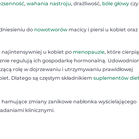
ezsenność
,
wahania nastroju
, drażliwość,
bóle głowy
czy
dniesieniu do
nowotworów
macicy i piersi u kobiet oraz
 najintensywniej u kobiet po
menopauzie
, które cierpi
ecznie regulują ich gospodarkę hormonalną. Udowodnio
zącą rolę w dojrzewaniu i utrzymywaniu prawidłowej
obiet. Dlatego są częstym składnikiem
suplementów die
ie hamujące zmiany zanikowe nabłonka wyścielającego
badaniami klinicznymi.