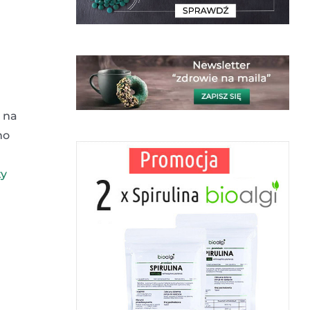
ą na
no
ty