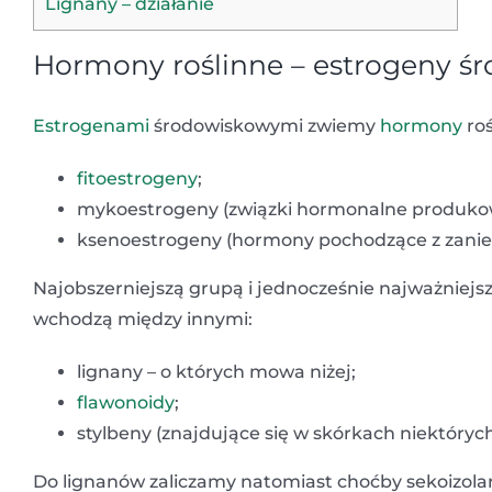
Lignany – działanie
Hormony roślinne – estrogeny ś
Estrogenami
środowiskowymi zwiemy
hormony
roś
fitoestrogeny
;
mykoestrogeny (związki hormonalne produko
ksenoestrogeny (hormony pochodzące z zanie
Najobszerniejszą grupą i jednocześnie najważniejsz
wchodzą między innymi:
lignany – o których mowa niżej;
flawonoidy
;
stylbeny (znajdujące się w skórkach niektórych 
Do lignanów zaliczamy natomiast choćby sekoizolaric