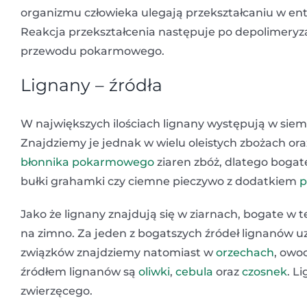
organizmu człowieka ulegają przekształcaniu w ente
Reakcja przekształcenia następuje po depolimery
przewodu pokarmowego.
Lignany – źródła
W największych ilościach lignany występują w siemi
Znajdziemy je jednak w wielu oleistych zbożach or
błonnika pokarmowego
ziaren zbóż, dlatego bogat
bułki grahamki czy ciemne pieczywo z dodatkiem
p
Jako że lignany znajdują się w ziarnach, bogate w te
na zimno. Za jeden z bogatszych źródeł lignanów u
związków znajdziemy natomiast w
orzechach
, owo
źródłem lignanów są
oliwki
,
cebula
oraz
czosnek
. L
zwierzęcego.