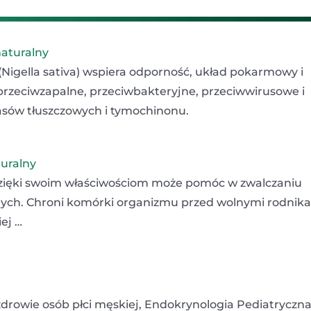
naturalny
 (Nigella sativa) wspiera odporność, układ pokarmowy i
przeciwzapalne, przeciwbakteryjne, przeciwwirusowe i
sów tłuszczowych i tymochinonu.
turalny
 dzięki swoim właściwościom może pomóc w zwalczaniu
nych. Chroni komórki organizmu przed wolnymi rodnik
ej …
 zdrowie osób płci męskiej, Endokrynologia Pediatryczna