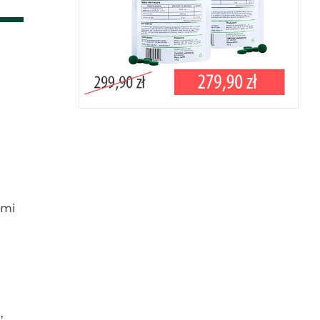
ami
,