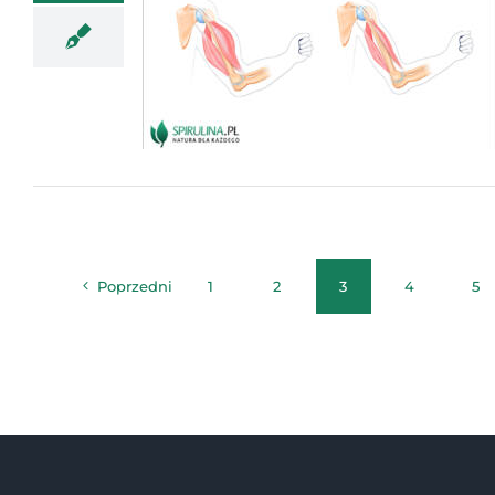
Poprzedni
1
2
3
4
5