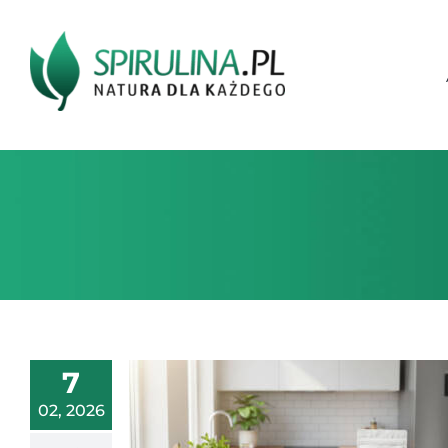
Przejdź
do
zawartości
7
02, 2026