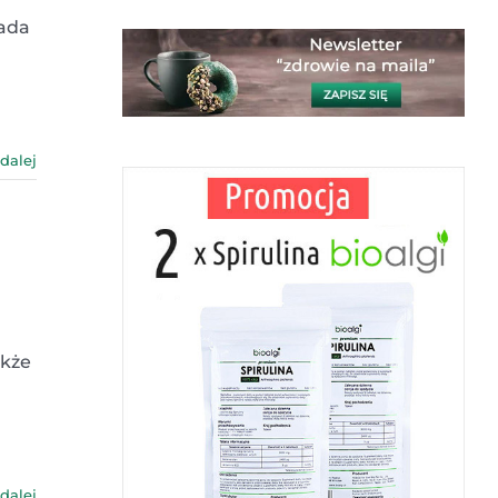
iada
 dalej
akże
 dalej