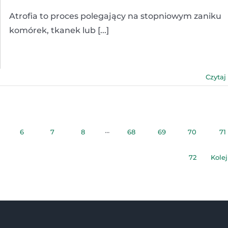
Atrofia to proces polegający na stopniowym zaniku
komórek, tkanek lub [...]
Czytaj
6
7
8
···
68
69
70
71
72
Kole