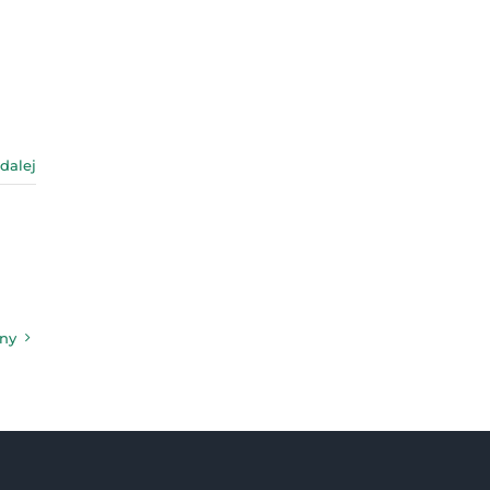
 dalej
jny