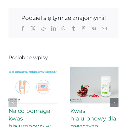
Podziel się tym ze znajomymi!
Facebook
X
Reddit
LinkedIn
WhatsApp
Tumblr
Pinterest
Vk
Email
Podobne wpisy
Na co pomaga
Kwas
kwas
hialuronowy dla
hialuronowy w
mężczyzn