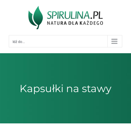
Przejdź
do
zawartości
Idź do...
Kapsułki na stawy