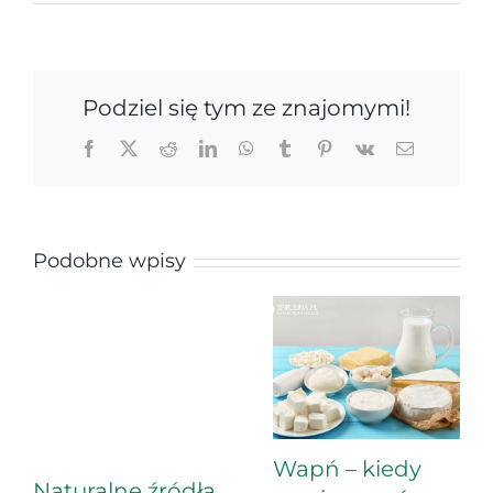
Podziel się tym ze znajomymi!
Facebook
X
Reddit
LinkedIn
WhatsApp
Tumblr
Pinterest
Vk
Email
Podobne wpisy
Wapń – kiedy
Naturalne źródła