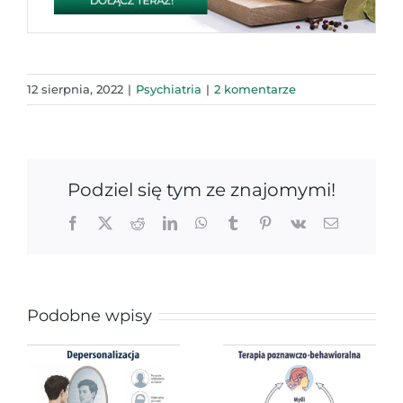
12 sierpnia, 2022
|
Psychiatria
|
2 komentarze
Podziel się tym ze znajomymi!
Facebook
X
Reddit
LinkedIn
WhatsApp
Tumblr
Pinterest
Vk
Email
Podobne wpisy