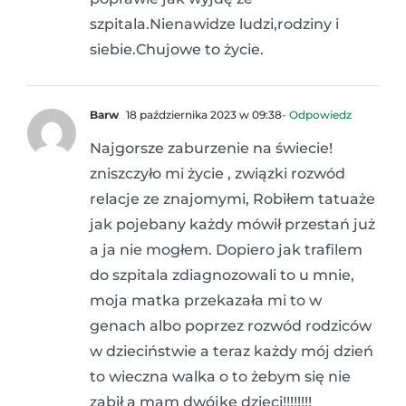
szpitala.Nienawidze ludzi,rodziny i
siebie.Chujowe to życie.
Barw
18 października 2023 w 09:38
- Odpowiedz
Najgorsze zaburzenie na świecie!
zniszczyło mi życie , związki rozwód
relacje ze znajomymi, Robiłem tatuaże
jak pojebany każdy mówił przestań już
a ja nie mogłem. Dopiero jak trafilem
do szpitala zdiagnozowali to u mnie,
moja matka przekazała mi to w
genach albo poprzez rozwód rodziców
w dzieciństwie a teraz każdy mój dzień
to wieczna walka o to żebym się nie
zabił a mam dwójke dzieci!!!!!!!!