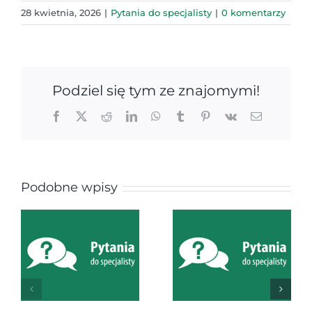
28 kwietnia, 2026
|
Pytania do specjalisty
|
0 komentarzy
Podziel się tym ze znajomymi!
Facebook
X
Reddit
LinkedIn
WhatsApp
Tumblr
Pinterest
Vk
Email
Podobne wpisy