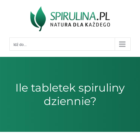
Przejdź
do
zawartości
Idź do...
Ile tabletek spiruliny
dziennie?