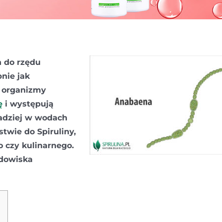
 do rzędu
bnie jak
o organizmy
ę
i występują
adziej w wodach
twie do Spiruliny,
 czy kulinarnego.
odowiska