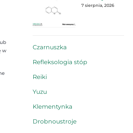
7 sierpnia, 2026
lub
Czarnuszka
ę w
Refleksologia stóp
ne
Reiki
Yuzu
Klementynka
Drobnoustroje