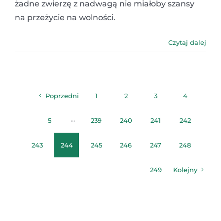
żadne zwierzę z nadwagą nie miałoby szansy
na przeżycie na wolności.
Czytaj dalej
Poprzedni
1
2
3
4
5
···
239
240
241
242
243
244
245
246
247
248
249
Kolejny