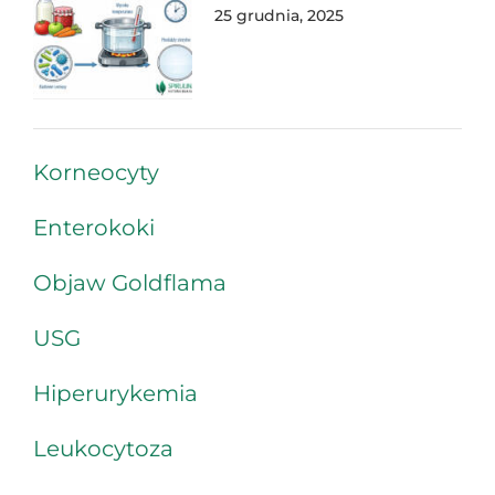
25 grudnia, 2025
Korneocyty
Enterokoki
Objaw Goldflama
USG
Hiperurykemia
Leukocytoza