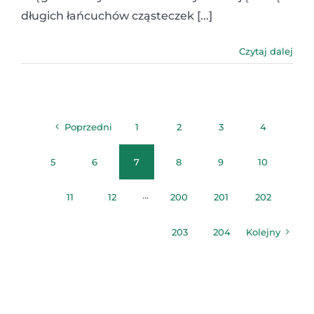
długich łańcuchów cząsteczek [...]
Czytaj dalej
Poprzedni
1
2
3
4
5
6
7
8
9
10
11
12
···
200
201
202
203
204
Kolejny