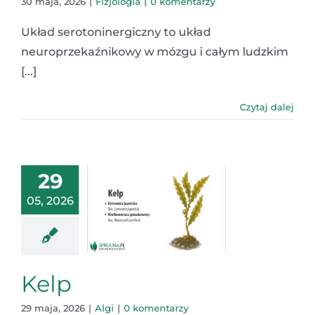
30 maja, 2026
|
Fizjologia
|
0 komentarzy
Układ serotoninergiczny to układ
neuroprzekaźnikowy w mózgu i całym ludzkim
[...]
Czytaj dalej
29
05, 2026
Kelp
29 maja, 2026
|
Algi
|
0 komentarzy