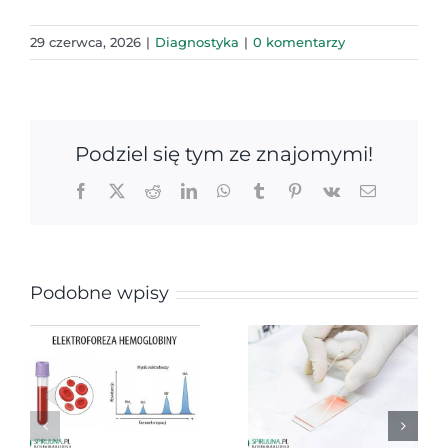
29 czerwca, 2026
|
Diagnostyka
|
0 komentarzy
Podziel się tym ze znajomymi!
Facebook
X
Reddit
LinkedIn
WhatsApp
Tumblr
Pinterest
Vk
Email
Podobne wpisy