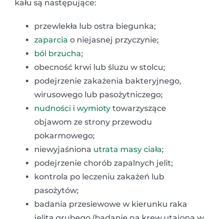
kału są następujące:
przewlekła lub ostra biegunka;
zaparcia
o niejasnej przyczynie;
ból brzucha
;
obecność krwi lub śluzu w stolcu;
podejrzenie zakażenia bakteryjnego,
wirusowego lub pasożytniczego;
nudności
i
wymioty
towarzyszące
objawom ze strony przewodu
pokarmowego;
niewyjaśniona
utrata masy ciała
;
podejrzenie chorób zapalnych jelit;
kontrola po leczeniu zakażeń lub
pasożytów;
badania przesiewowe w kierunku raka
jelita grubego (badanie na krew utajoną w