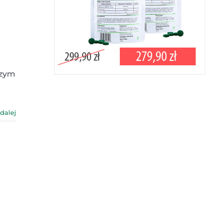
nzym
 dalej