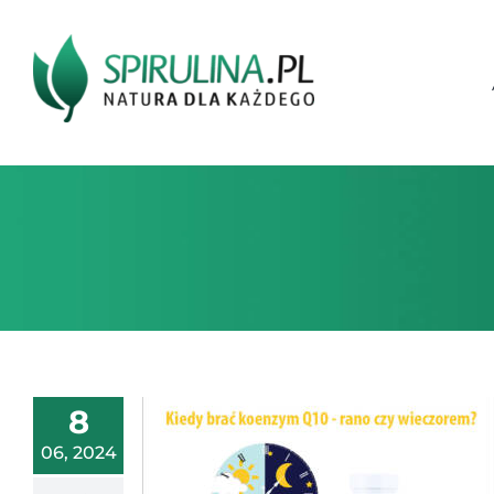
Przejdź
do
zawartości
8
06, 2024