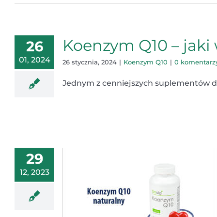
Koenzym Q10 – jaki
26
01, 2024
26 stycznia, 2024
|
Koenzym Q10
|
0 komentarz
Jednym z cenniejszych suplementów diet
29
12, 2023