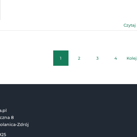
Czytaj
1
2
3
4
Kole
a.pl
iczna 8
olanica-Zdrój
925