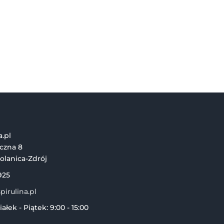
a.pl
iczna 8
olanica-Zdrój
925
irulina.pl
ałek - Piątek: 9:00 - 15:00