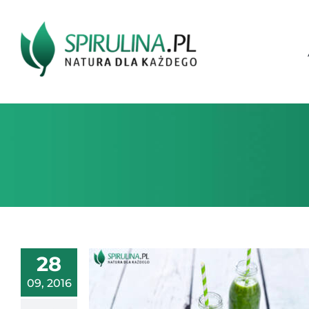
Przejdź
do
zawartości
28
09, 2016