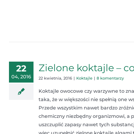
Zielone koktajle – 
22
04, 2016
22 kwietnia, 2016
|
Koktajle
|
8 komentarzy
Koktajle owocowe czy warzywne to znak
taka, że w większości nie spełnią one 
Przede wszystkim nawet bardzo zróżnic
chemiczny niezbędny organizmowi, a 
uszczuplić zapasy nawet tych substancj
więc uzupełnić zielone koktajle algami 