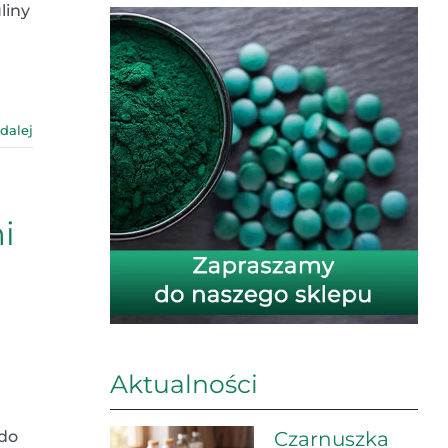
liny
 dalej
i
Aktualności
Czarnuszka
 do