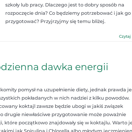
szkoły lub pracy. Dlaczego jest to dobry sposób na
rozpoczęcie dnia? Co będziemy potrzebować i jak go
przygotować? Przyjrzyjmy się temu bliżej.
Czytaj
codzienna dawka energii
omity pomysł na uzupełnienie diety, jednak prawda je
wszystkich pokładanych w nich nadziei z kilku powodów.
owany koktajl zawsze będzie ubogi w jakiś związek
po drugie niewłaściwe przygotowanie może poważnie
i, które początkowo znajdowały się w koktajlu. Warto j
takimi jak Spirulina i Chlorella albo młodym jęczmienie