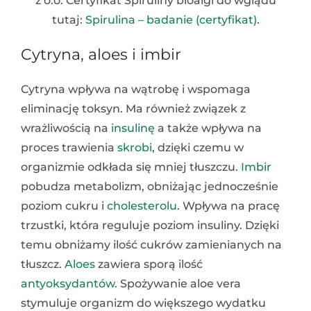
z o.o. Certyfikat Spiruliny bioalgi do wglądu
tutaj:
Spirulina – badanie (certyfikat)
.
Cytryna, aloes i imbir
Cytryna wpływa na wątrobę i wspomaga
eliminację toksyn. Ma również związek z
wrażliwością na
insulinę
a także wpływa na
proces trawienia
skrobi
, dzięki czemu w
organizmie odkłada się mniej tłuszczu.
Imbir
pobudza metabolizm, obniżając jednocześnie
poziom cukru i
cholesterolu
. Wpływa na pracę
trzustki, która reguluje poziom insuliny. Dzięki
temu obniżamy ilość cukrów zamienianych na
tłuszcz.
Aloes
zawiera sporą ilość
antyoksydantów
. Spożywanie aloe vera
stymuluje organizm do większego wydatku