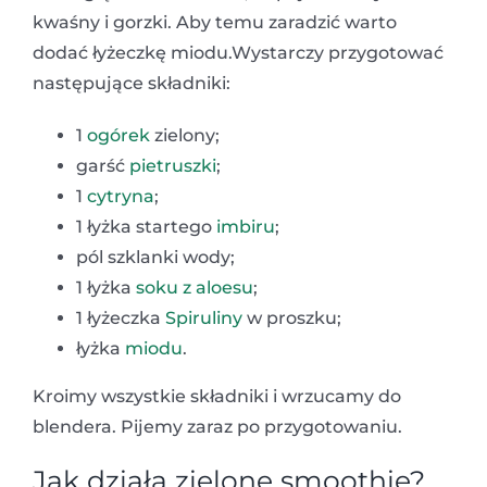
kwaśny i gorzki. Aby temu zaradzić warto
dodać łyżeczkę miodu.Wystarczy przygotować
następujące składniki:
1
ogórek
zielony;
garść
pietruszki
;
1
cytryna
;
1 łyżka startego
imbiru
;
pól szklanki wody;
1 łyżka
soku z aloesu
;
1 łyżeczka
Spiruliny
w proszku;
łyżka
miodu
.
Kroimy wszystkie składniki i wrzucamy do
blendera. Pijemy zaraz po przygotowaniu.
Jak działa zielone smoothie?