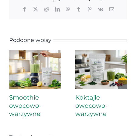
Facebook
X
Reddit
LinkedIn
WhatsApp
Tumblr
Pinterest
Vk
Email
Podobne wpisy
Smoothie
Koktajle
owocowo-
owocowo-
warzywne
warzywne