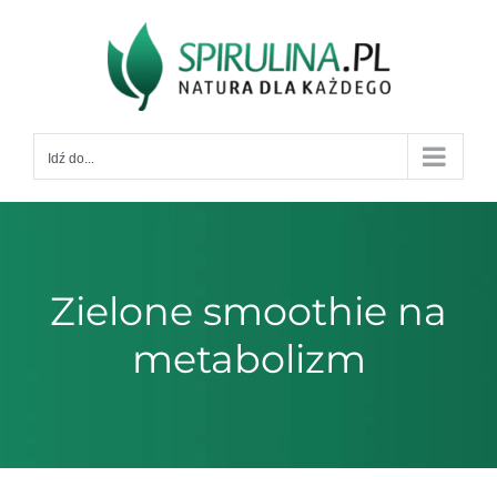
Przejdź
do
zawartości
Idź do...
Zielone smoothie na
metabolizm