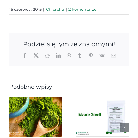
15 czerwca, 2015
|
Chlorella
|
2 komentarze
Podziel się tym ze znajomymi!
Facebook
X
Reddit
LinkedIn
WhatsApp
Tumblr
Pinterest
Vk
Email
Podobne wpisy