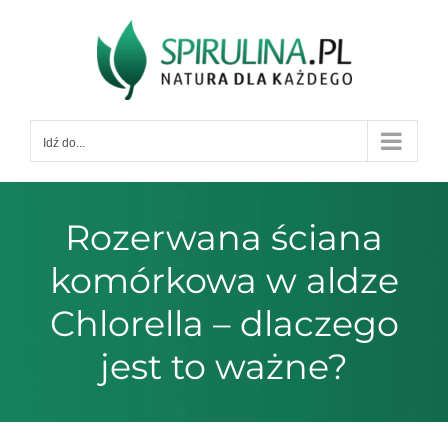
Przejdź
do
zawartości
Idź do...
Rozerwana ściana
komórkowa w aldze
Chlorella – dlaczego
jest to ważne?