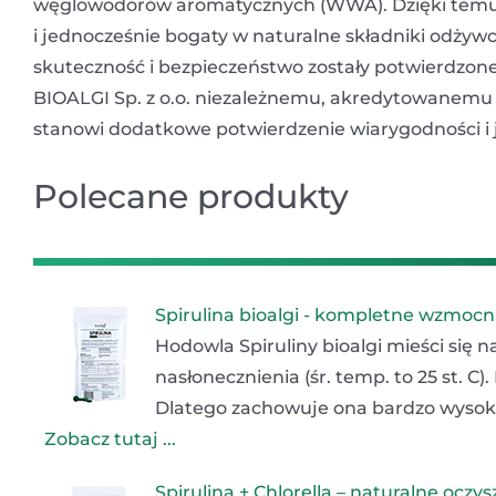
węglowodorów aromatycznych (WWA). Dzięki temu 
i jednocześnie bogaty w naturalne składniki odżywcze
skuteczność i bezpieczeństwo zostały potwierdzone
BIOALGI Sp. z o.o. niezależnemu, akredytowanemu la
stanowi dodatkowe potwierdzenie wiarygodności i jak
Polecane produkty
Spirulina bioalgi - kompletne wzmocn
Hodowla Spiruliny bioalgi mieści się 
nasłonecznienia (śr. temp. to 25 st. C
Dlatego zachowuje ona bardzo wysok
Zobacz tutaj ...
Spirulina + Chlorella – naturalne ocz