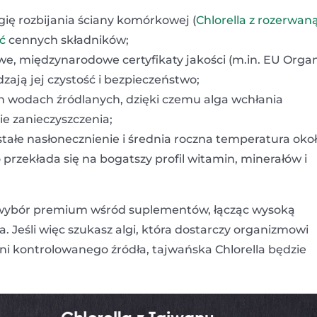
ię rozbijania ściany komórkowej (
Chlorella z rozerwan
ć
cennych składników;
owe, międzynarodowe certyfikaty jakości (m.in. EU Organ
ają jej czystość i bezpieczeństwo;
h wodach źródlanych, dzięki czemu alga wchłania
nie zanieczyszczenia;
stałe nasłonecznienie i średnia roczna temperatura oko
przekłada się na bogatszy profil witamin, minerałów i
a wybór premium wśród suplementów, łącząc wysoką
Jeśli więc szukasz algi, która dostarczy organizmowi
ni kontrolowanego źródła, tajwańska Chlorella będzie