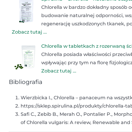
Chlorella w bardzo dokładny sposób o
budowanie naturalnej odporności, w
regenerację uszkodzonych tkanek, pop
Zobacz tutaj ...
Chlorella w tabletkach z rozerwaną 
Chlorella posiada właściwości przeci
wpływając przy tym na florę fizjolog
Zobacz tutaj ...
Bibliografia
Wierzbicka I., Chlorella – panaceum na wszyst
https://sklep.spirulina.pl/produkty/chlorella-
Safi C., Zebib B., Merah O., Pontalier P., Morp
of Chlorella vulgaris: A review, Renewable and