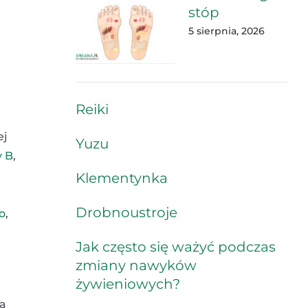
stóp
5 sierpnia, 2026
Reiki
ej
Yuzu
y B
,
Klementynka
Drobnoustroje
o
,
Jak często się ważyć podczas
zmiany nawyków
żywieniowych?
na