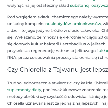
wpłynąć na jej ostateczny skład
substancji odżywc
Pod względem składu chemicznego należy wyszczeg
unikalny kompleks
nukleotydów
,
aminokwasów
, w
aldze – to jego jedyne źródło w diecie człowieka. 
się. Wykazano, że mnoży się 4-krotnie w ciągu 20 g
się dobrych kultur bakterii Lactobacillus w jelitach
przyspiesza regenerację nabłonka jelitowego i
ukł
RNA, przez co spowalnia procesy starzenia się i chr
Czy Chlorella z Tajwanu jest leps
Trudno jednoznacznie stwierdzić, czy każda Chlore
suplementy diety
, ponieważ kluczowe znaczenie mają
metody obróbki czy czystość środowiska. Istnieje 
Chlorella uznawana jest za jedną z najlepszych i na