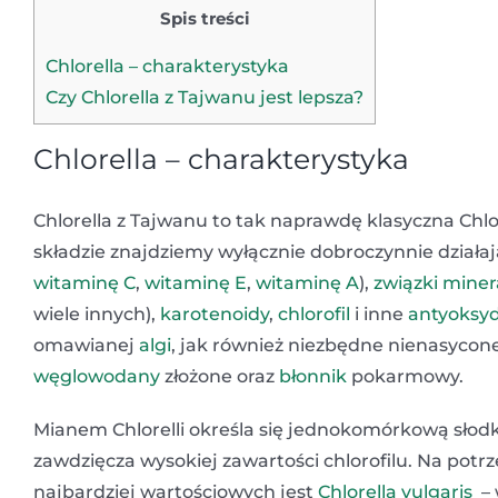
Spis treści
Chlorella – charakterystyka
Czy Chlorella z Tajwanu jest lepsza?
Chlorella – charakterystyka
Chlorella z Tajwanu to tak naprawdę klasyczna Chlo
składzie znajdziemy wyłącznie dobroczynnie działaj
witaminę C
,
witaminę E
,
witaminę A
),
związki miner
wiele innych),
karotenoidy
,
chlorofil
i inne
antyoksy
omawianej
algi
, jak również niezbędne nienasycon
węglowodany
złożone oraz
błonnik
pokarmowy.
Mianem Chlorelli określa się jednokomórkową słod
zawdzięcza wysokiej zawartości chlorofilu. Na potr
najbardziej wartościowych jest
Chlorella vulgaris
– 