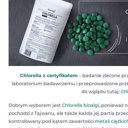
Chlorella z certyfikatem
– badanie zlecone pr
laboratorium badawczemu i przeprowadzone przez J
do wglądu tutaj:
Chl
Dobrym wyborem jest
Chlorella bioalgi
, ponieważ n
pochodzi z Tajwanu, ale także każda jej partia prz
kontrolowany pod kątem zawartości
metali ciężkic