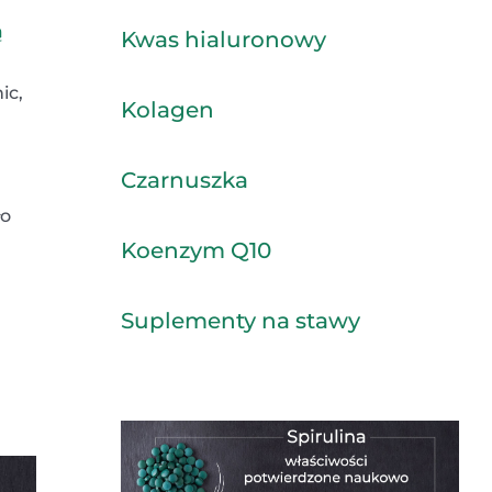
ą
Kwas hialuronowy
ic,
Kolagen
Czarnuszka
ło
Koenzym Q10
Suplementy na stawy