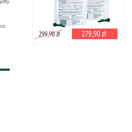
ysty
 co