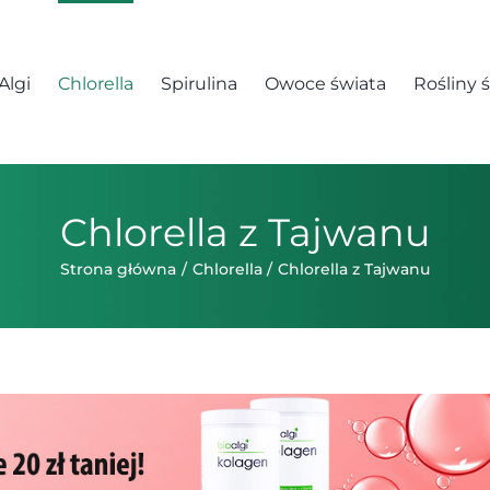
Algi
Chlorella
Spirulina
Owoce świata
Rośliny 
Chlorella z Tajwanu
Strona główna
Chlorella
Chlorella z Tajwanu