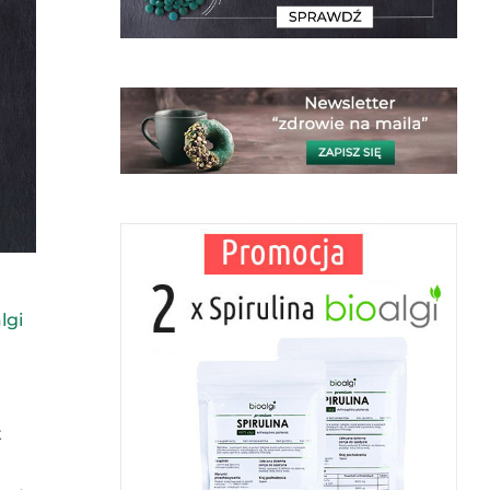
lgi
t