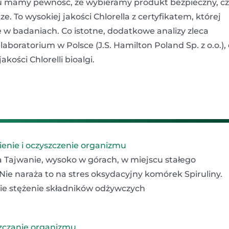
mamy pewność, że wybieramy produkt bezpieczny, cz
. To wysokiej jakości Chlorella z certyfikatem, której
 w badaniach. Co istotne, dodatkowe analizy zleca
boratorium w Polsce (J.S. Hamilton Poland Sp. z o.o.),
ości Chlorelli bioalgi.
ienie i oczyszczenie organizmu
na Tajwanie, wysoko w górach, w miejscu stałego
). Nie naraża to na stres oksydacyjny komórek Spiruliny.
ie stężenie składników odżywczych
yszczanie organizmu