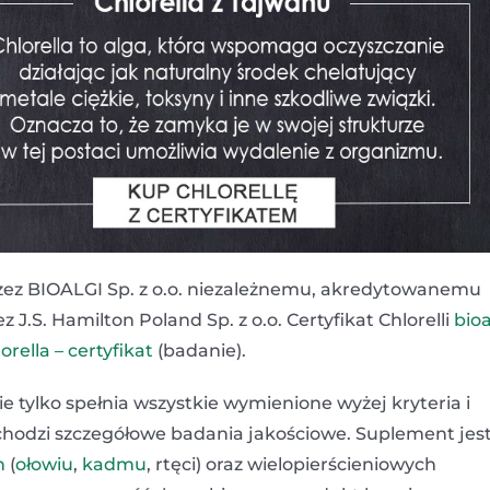
zez BIOALGI Sp. z o.o. niezależnemu, akredytowanemu
.S. Hamilton Poland Sp. z o.o. Certyfikat Chlorelli
bioa
orella – certyfikat
(badanie).
ie tylko spełnia wszystkie wymienione wyżej kryteria i
echodzi szczegółowe badania jakościowe. Suplement jes
h
(
ołowiu
,
kadmu
, rtęci) oraz wielopierścieniowych