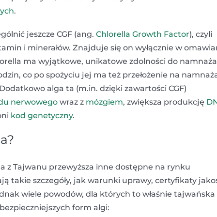
zych
.
ólnić jeszcze CGF (ang.
Chlorella Growth Factor
), czyli
itamin i minerałów. Znajduje się on wyłącznie w omawia
Chlorella ma wyjątkowe, unikatowe zdolności do namnaż
odzin, co po spożyciu jej ma też przełożenie na namnaż
. Dodatkowo alga ta (m.in. dzięki zawartości CGF)
adu nerwowego
wraz z
mózgiem
, zwiększa produkcję
D
oni
kod genetyczny
.
za?
lla z Tajwanu przewyższa inne dostępne na rynku
 takie szczegóły, jak warunki uprawy, certyfikaty jakoś
jednak wiele powodów, dla których to właśnie tajwańska
jbezpieczniejszych form algi: