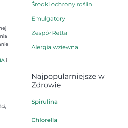
Środki ochrony roślin
Emulgatory
nej
Zespół Retta
ania
anie
Alergia wziewna
NA
i
Najpopularniejsze w
Zdrowie
Spirulina
ci,
Chlorella