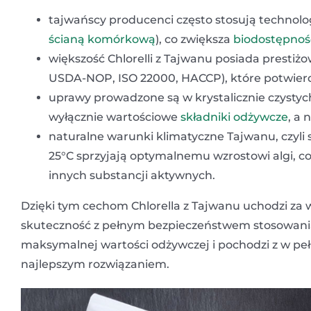
tajwańscy producenci często stosują technolog
ścianą komórkową
), co zwiększa
biodostępnoś
większość Chlorelli z Tajwanu posiada prestiż
USDA-NOP, ISO 22000, HACCP), które potwierdz
uprawy prowadzone są w krystalicznie czystyc
wyłącznie wartościowe
składniki odżywcze
, a 
naturalne warunki klimatyczne Tajwanu, czyli 
25°C sprzyjają optymalnemu wzrostowi algi, co 
innych substancji aktywnych.
Dzięki tym cechom Chlorella z Tajwanu uchodzi z
skuteczność z pełnym bezpieczeństwem stosowania. 
maksymalnej wartości odżywczej i pochodzi z w peł
najlepszym rozwiązaniem.