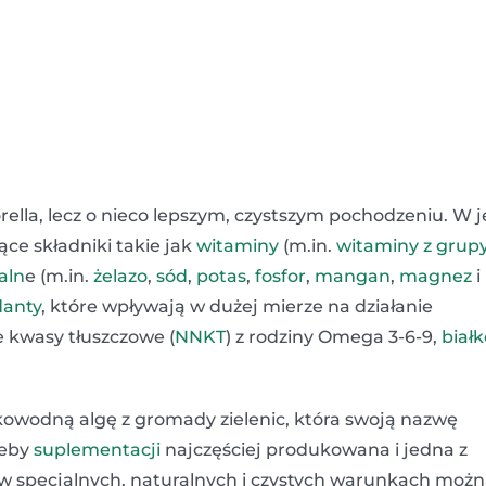
rella, lecz o nieco lepszym, czystszym pochodzeniu. W j
ące składniki takie jak
witaminy
(m.in.
witaminy z grup
aln
e (m.in.
żelazo
,
sód
,
potas
,
fosfor
,
mangan
,
magnez
i
danty
, które wpływają w dużej mierze na działanie
e kwasy tłuszczowe (
NNKT
) z rodziny Omega 3-6-9,
białk
kowodną algę z gromady zielenic, która swoją nazwę
zeby
suplementacji
najczęściej produkowana i jedna z
w specjalnych, naturalnych i czystych warunkach moż