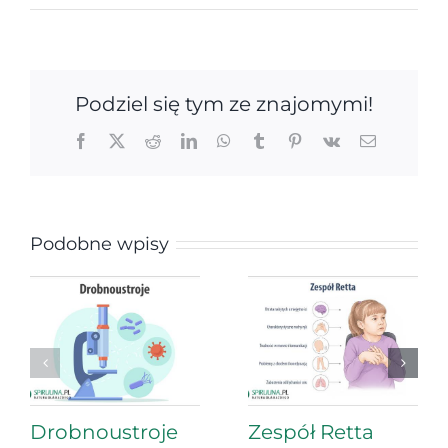
Podziel się tym ze znajomymi!
Facebook
X
Reddit
LinkedIn
WhatsApp
Tumblr
Pinterest
Vk
Email
Podobne wpisy
Drobnoustroje
Zespół Retta