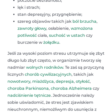
poczucie bezradności;
lęk i strach;
stan depresyjny, przygnębienie;
szereg objawów takich jak
ból brzucha
,
zawroty głowy
, osłabienie,
wzmożona
potliwość
ciała,
suchość w ustach
czy
burczenie w
żołądku
.
Jeśli za wysoki poziom stresu utrzymuje się zbyt
długo lub zbyt często, w organizmie tworzy się
nadmiar
wolnych rodników
. Te zaś są przyczyną
licznych
chorób cywilizacyjnych
, takich jak
nowotwory
,
miażdżyca
,
depresja
,
otyłość
,
choroba Parkinsona
,
choroba Alzheimera
czy
nadciśnienie tętnicze
. Jednocześnie należy
sobie uświadomić, że stres jest zjawiskiem
nieuchronnym, niemożliwym do usunięcia z