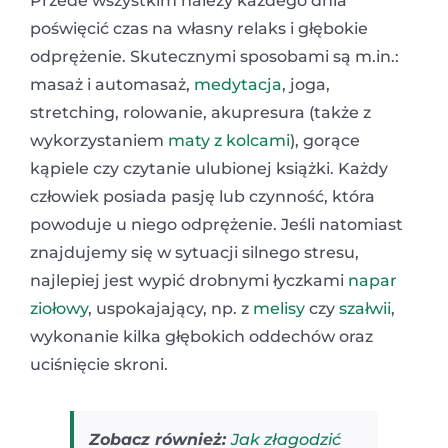
Przede wszystkim należy każdego dnia
poświęcić czas na własny relaks i głębokie
odprężenie. Skutecznymi sposobami są m.in.:
masaż i automasaż,
medytacja
, joga,
stretching, rolowanie, akupresura (także z
wykorzystaniem
maty z kolcami
), gorące
kąpiele czy czytanie ulubionej książki. Każdy
człowiek posiada pasję lub czynność, która
powoduje u niego odprężenie. Jeśli natomiast
znajdujemy się w sytuacji silnego stresu,
najlepiej jest wypić drobnymi łyczkami
napar
ziołowy
, uspokajający, np. z
melisy
czy
szałwii
,
wykonanie kilka głębokich oddechów oraz
uciśnięcie skroni.
Zobacz również:
Jak złagodzić