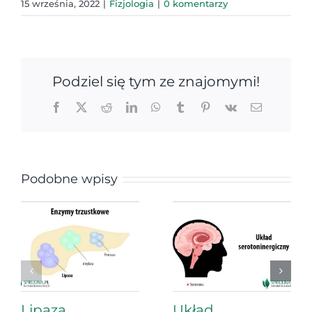
15 września, 2022
|
Fizjologia
|
0 komentarzy
Podziel się tym ze znajomymi!
Facebook
X
Reddit
LinkedIn
WhatsApp
Tumblr
Pinterest
Vk
Email
Podobne wpisy
Lipaza
Układ