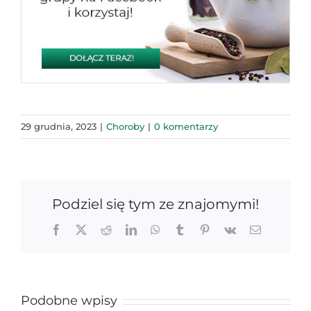
29 grudnia, 2023
|
Choroby
|
0 komentarzy
Podziel się tym ze znajomymi!
Facebook
X
Reddit
LinkedIn
WhatsApp
Tumblr
Pinterest
Vk
Email
Podobne wpisy