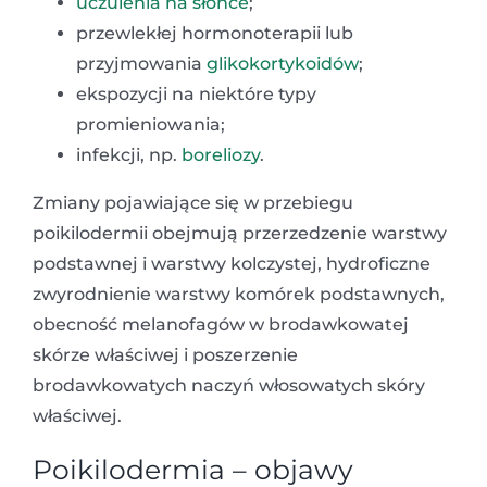
uczulenia na słońce
;
przewlekłej hormonoterapii lub
przyjmowania
glikokortykoidów
;
ekspozycji na niektóre typy
promieniowania;
infekcji, np.
boreliozy
.
Zmiany pojawiające się w przebiegu
poikilodermii obejmują przerzedzenie warstwy
podstawnej i warstwy kolczystej, hydroficzne
zwyrodnienie warstwy komórek podstawnych,
obecność melanofagów w brodawkowatej
skórze właściwej i poszerzenie
brodawkowatych naczyń włosowatych skóry
właściwej.
Poikilodermia – objawy