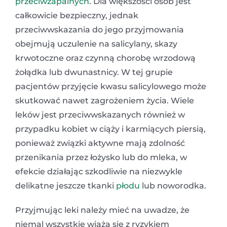
przeciwzapalnych
. Dla większości osób jest
całkowicie bezpieczny, jednak
przeciwwskazania do jego przyjmowania
obejmują uczulenie na salicylany, skazy
krwotoczne oraz czynną chorobę wrzodową
żołądka lub dwunastnicy. W tej grupie
pacjentów przyjęcie kwasu salicylowego może
skutkować nawet zagrożeniem życia. Wiele
leków jest przeciwwskazanych również w
przypadku kobiet w ciąży i karmiących piersią,
ponieważ związki aktywne mają zdolność
przenikania przez łożysko lub do mleka, w
efekcie działając szkodliwie na niezwykle
delikatne jeszcze tkanki
płodu
lub noworodka.
Przyjmując leki należy mieć na uwadze, że
niemal wszystkie wiążą się z ryzykiem