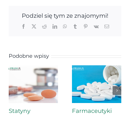
Podziel się tym ze znajomymi!
Facebook
X
Reddit
LinkedIn
WhatsApp
Tumblr
Pinterest
Vk
Email
Podobne wpisy
Statyny
Farmaceutyki