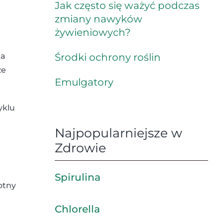
a
Jak często się ważyć podczas
zmiany nawyków
żywieniowych?
ka
Środki ochrony roślin
że
Emulgatory
yklu
Najpopularniejsze w
Zdrowie
Spirulina
otny
Chlorella