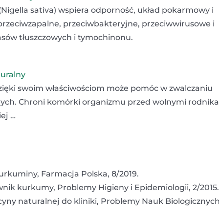
 (Nigella sativa) wspiera odporność, układ pokarmowy i
przeciwzapalne, przeciwbakteryjne, przeciwwirusowe i
sów tłuszczowych i tymochinonu.
turalny
 dzięki swoim właściwościom może pomóc w zwalczaniu
nych. Chroni komórki organizmu przed wolnymi rodnik
ej …
rkuminy, Farmacja Polska, 8/2019.
nik kurkumy, Problemy Higieny i Epidemiologii, 2/2015.
ny naturalnej do kliniki, Problemy Nauk Biologicznych,