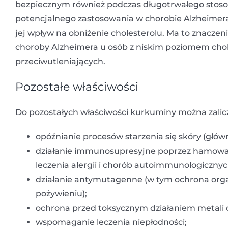
bezpiecznym również podczas długotrwałego stoso
potencjalnego zastosowania w chorobie Alzheimera
jej wpływ na obniżenie cholesterolu. Ma to znacze
choroby Alzheimera u osób z niskim poziomem chol
przeciwutleniających.
Pozostałe właściwości
Do pozostałych właściwości kurkuminy można zalic
opóźnianie procesów starzenia się skóry (główn
działanie immunosupresyjne poprzez hamowani
leczenia alergii i chorób autoimmunologicznyc
działanie antymutagenne (w tym ochrona o
pożywieniu);
ochrona przed toksycznym działaniem metali c
wspomaganie leczenia niepłodności;