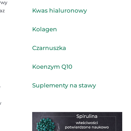
ywy
Kwas hialuronowy
az
Kolagen
Czarnuszka
Koenzym Q10
Suplementy na stawy
e
w