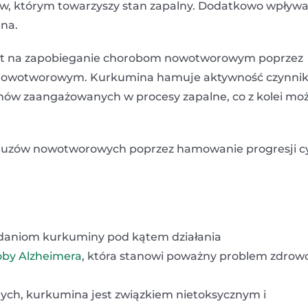
zów, którym towarzyszy stan zapalny. Dodatkowo wpływ
hna.
st na zapobieganie chorobom nowotworowym poprzez
ednowotworowym. Kurkumina hamuje aktywność czynni
enów zaangażowanych w procesy zapalne, co z kolei mo
guzów nowotworowych poprzez hamowanie progresji c
badaniom kurkuminy pod kątem działania
oby Alzheimera
, która stanowi poważny problem zdrow
ych, kurkumina jest związkiem nietoksycznym i