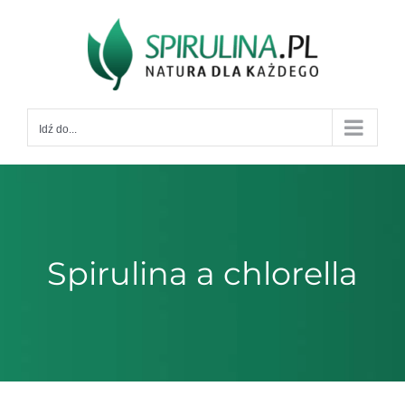
Przejdź
do
zawartości
Idź do...
Spirulina a chlorella