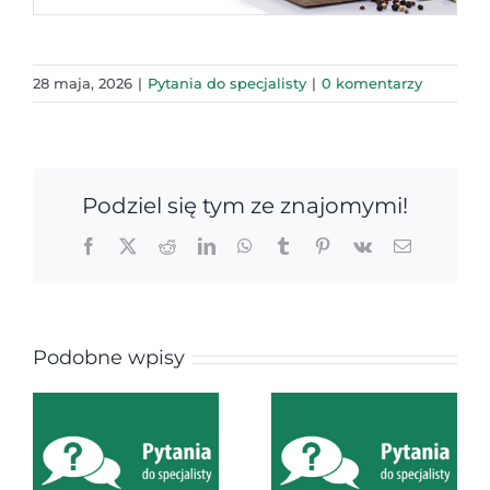
28 maja, 2026
|
Pytania do specjalisty
|
0 komentarzy
Podziel się tym ze znajomymi!
Facebook
X
Reddit
LinkedIn
WhatsApp
Tumblr
Pinterest
Vk
Email
Podobne wpisy