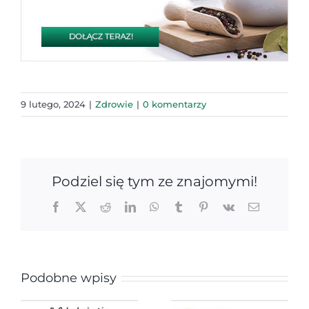
9 lutego, 2024
|
Zdrowie
|
0 komentarzy
Podziel się tym ze znajomymi!
Facebook
X
Reddit
LinkedIn
WhatsApp
Tumblr
Pinterest
Vk
Email
Podobne wpisy