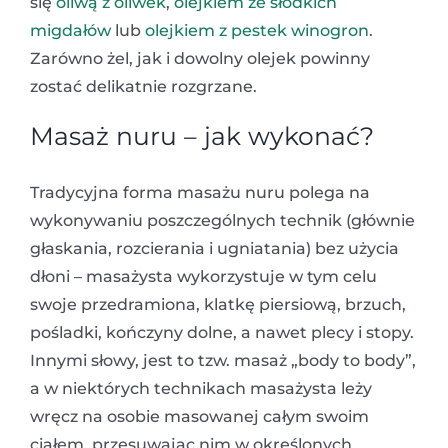
się
oliwą z oliwek
,
olejkiem ze słodkich
migdałów
lub
olejkiem z pestek winogron
.
Zarówno żel, jak i dowolny olejek powinny
zostać delikatnie rozgrzane.
Masaż nuru – jak wykonać?
Tradycyjna forma masażu nuru polega na
wykonywaniu poszczególnych technik (głównie
głaskania, rozcierania i ugniatania) bez użycia
dłoni – masażysta wykorzystuje w tym celu
swoje przedramiona, klatkę piersiową, brzuch,
pośladki, kończyny dolne, a nawet plecy i stopy.
Innymi słowy, jest to tzw. masaż „body to body”,
a w niektórych technikach masażysta leży
wręcz na osobie masowanej całym swoim
ciałem, przesuwając nim w określonych