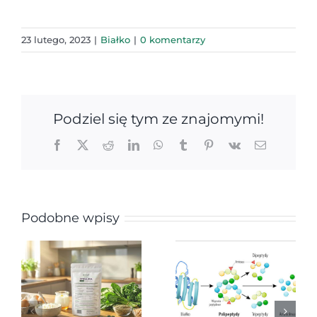
23 lutego, 2023
|
Białko
|
0 komentarzy
Podziel się tym ze znajomymi!
Facebook
X
Reddit
LinkedIn
WhatsApp
Tumblr
Pinterest
Vk
Email
Podobne wpisy