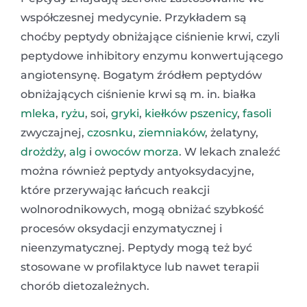
współczesnej medycynie. Przykładem są
choćby peptydy obniżające ciśnienie krwi, czyli
peptydowe inhibitory enzymu konwertującego
angiotensynę. Bogatym źródłem peptydów
obniżających ciśnienie krwi są m. in. białka
mleka
,
ryżu
, soi,
gryki
,
kiełków
pszenicy
,
fasoli
zwyczajnej,
czosnku
,
ziemniaków
, żelatyny,
drożdży
,
alg
i
owoców morza
. W lekach znaleźć
można również peptydy antyoksydacyjne,
które przerywając łańcuch reakcji
wolnorodnikowych, mogą obniżać szybkość
procesów oksydacji enzymatycznej i
nieenzymatycznej. Peptydy mogą też być
stosowane w profilaktyce lub nawet terapii
chorób dietozależnych.