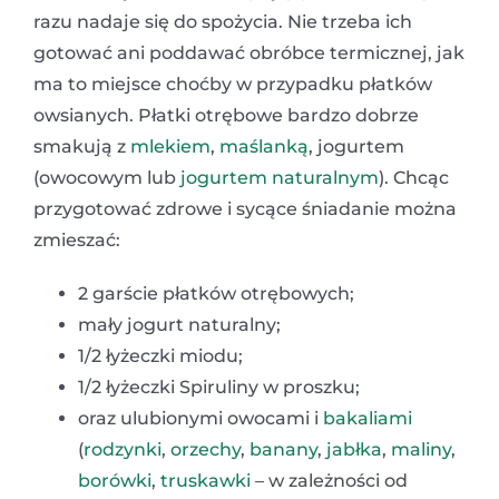
razu nadaje się do spożycia. Nie trzeba ich
gotować ani poddawać obróbce termicznej, jak
ma to miejsce choćby w przypadku płatków
owsianych. Płatki otrębowe bardzo dobrze
smakują z
mlekiem
,
maślanką
, jogurtem
(owocowym lub
jogurtem naturalnym
). Chcąc
przygotować zdrowe i sycące śniadanie można
zmieszać:
2 garście płatków otrębowych;
mały jogurt naturalny;
1/2 łyżeczki miodu;
1/2 łyżeczki Spiruliny w proszku;
oraz ulubionymi owocami i
bakaliami
(
rodzynki
,
orzechy
,
banany
,
jabłka
,
maliny
,
borówki
,
truskawki
– w zależności od