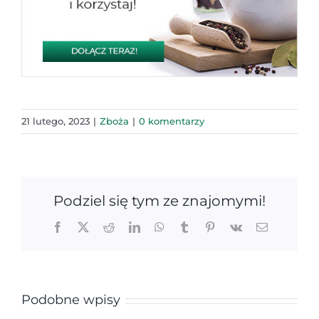
21 lutego, 2023
|
Zboża
|
0 komentarzy
Podziel się tym ze znajomymi!
Facebook
X
Reddit
LinkedIn
WhatsApp
Tumblr
Pinterest
Vk
Email
Podobne wpisy