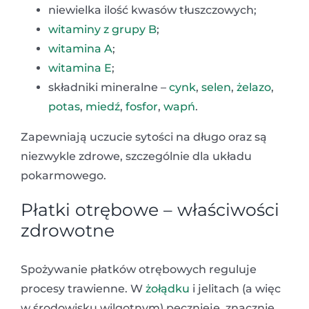
niewielka ilość kwasów tłuszczowych;
witaminy z grupy B
;
witamina A
;
witamina E
;
składniki mineralne –
cynk
,
selen
,
żelazo
,
potas
,
miedź
,
fosfor
,
wapń
.
Zapewniają uczucie sytości na długo oraz są
niezwykle zdrowe, szczególnie dla układu
pokarmowego.
Płatki otrębowe – właściwości
zdrowotne
Spożywanie płatków otrębowych reguluje
procesy trawienne. W
żołądku
i jelitach (a więc
w środowisku wilgotnym) pęcznieje, znacznie