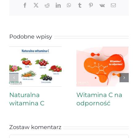
Facebook
X
Reddit
LinkedIn
WhatsApp
Tumblr
Pinterest
Vk
Email
Podobne wpisy
Naturalna
Witamina C na
witamina C
odporność
Zostaw komentarz