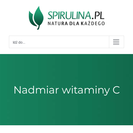
Przejdź
do
zawartości
Idź do...
Nadmiar witaminy C