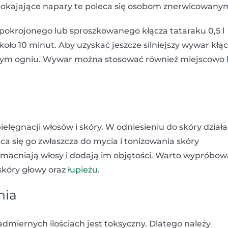
spokajające napary te poleca się osobom znerwicowany
pokrojonego lub sproszkowanego kłącza tataraku 0,5 l
ło 10 minut. Aby uzyskać jeszcze silniejszy wywar kłą
łym ogniu. Wywar można stosować również miejscowo 
elęgnacji włosów i skóry. W odniesieniu do skóry działa
ca się go zwłaszcza do mycia i tonizowania skóry
zmacniają włosy i dodają im objętości. Warto wypróbo
 skóry głowy oraz
łupieżu
.
nia
dmiernych ilościach jest toksyczny. Dlatego należy