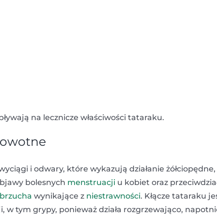
ywają na lecznicze właściwości tataraku.
drowotne
 wyciągi i odwary, które wykazują działanie żółciopędne,
objawy bolesnych
menstruacji
u kobiet oraz przeciwdzia
 brzucha
wynikające z
niestrawności
. Kłącze tataraku je
, w tym grypy, ponieważ działa rozgrzewająco, napotnie