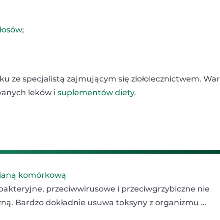
łosów
;
ku ze specjalistą zajmującym się ziołolecznictwem. Wa
wanych leków i
suplementów diety
.
ścianą komórkową
wbakteryjne, przeciwwirusowe i przeciwgrzybiczne nie
iczną. Bardzo dokładnie usuwa toksyny z organizmu …