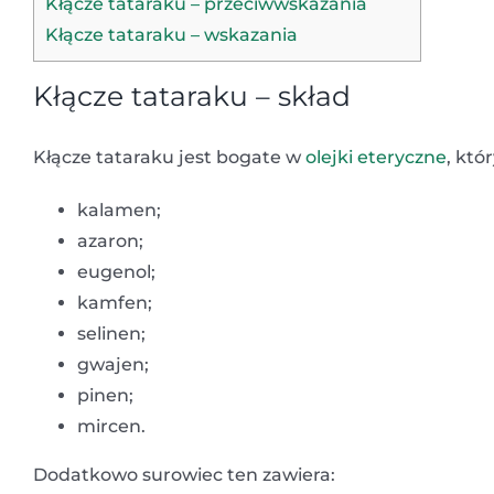
Kłącze tataraku – przeciwwskazania
Kłącze tataraku – wskazania
Kłącze tataraku – skład
Kłącze tataraku jest bogate w
olejki eteryczne
, któ
kalamen;
azaron;
eugenol;
kamfen;
selinen;
gwajen;
pinen;
mircen.
Dodatkowo surowiec ten zawiera: