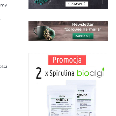
zamy
w
ości