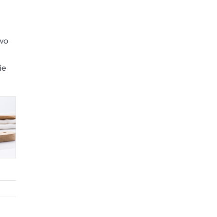
wo
ie