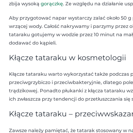
zbija wysoką
gorączkę
. Ze względu na działanie u
Aby przygotować napar wystarczy zalać około 50 g 
wrzącej wody. Całość nakrywamy i parzymy przez oko
tataraku gotujemy w wodzie przez 10 minut na ma
dodawać do kąpieli.
Kłącze tataraku w kosmetologii
Kłącze tataraku warto wykorzystać także podczas pi
przeciwgrzybiczo i przeciwbakteryjnie, dlatego pole
trądzikowej. Ponadto płukanki z kłącza tataraku w
ich zwłaszcza przy tendencji do przetłuszczania się
Kłącze tataraku – przeciwwskaza
Zawsze należy pamiętać, że tatarak stosowany w na