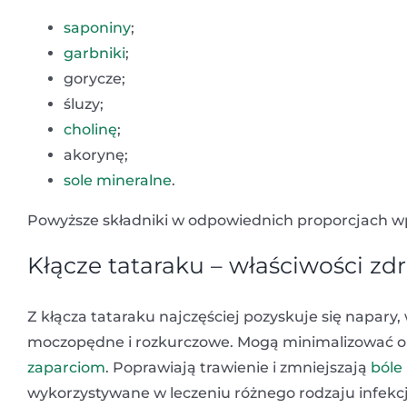
saponiny
;
garbniki
;
gorycze;
śluzy;
cholinę
;
akorynę;
sole mineralne
.
Powyższe składniki w odpowiednich proporcjach wpł
Kłącze tataraku – właściwości z
Z kłącza tataraku najczęściej pozyskuje się napary,
moczopędne i rozkurczowe. Mogą minimalizować 
zaparciom
. Poprawiają trawienie i zmniejszają
bóle
wykorzystywane w leczeniu różnego rodzaju infekcji