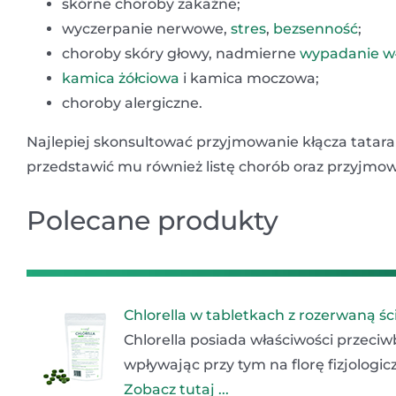
skórne choroby zakaźne;
wyczerpanie nerwowe,
stres
,
bezsenność
;
choroby skóry głowy, nadmierne
wypadanie w
kamica żółciowa
i kamica moczowa;
choroby alergiczne.
Najlepiej skonsultować przyjmowanie kłącza tatara
przedstawić mu również listę chorób oraz przyjmo
Polecane produkty
Chlorella w tabletkach z rozerwaną 
Chlorella posiada właściwości przeci
wpływając przy tym na florę fizjolog
Zobacz tutaj ...