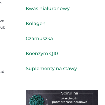
m.
Kwas hialuronowy
cze
Kolagen
lub
Czarnuszka
Koenzym Q10
Suplementy na stawy
wać