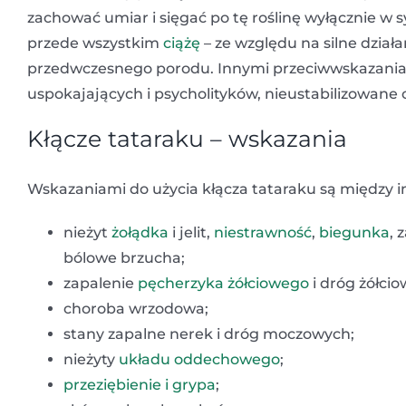
zachować umiar i sięgać po tę roślinę wyłącznie w
przede wszystkim
ciążę
– ze względu na silne dział
przedwczesnego porodu. Innymi przeciwwskazania
uspokajających i psycholityków, nieustabilizowane 
Kłącze tataraku – wskazania
Wskazaniami do użycia kłącza tataraku są między i
nieżyt
żołądka
i jelit,
niestrawność
,
biegunka
, 
bólowe brzucha;
zapalenie
pęcherzyka żółciowego
i dróg żółcio
choroba wrzodowa;
stany zapalne nerek i dróg moczowych;
nieżyty
układu oddechowego
;
przeziębienie i grypa
;