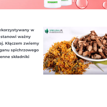
wykorzystywany w
t stanowi ważny
ej. Kłączem zwiemy
organu spichrzowego
cenne składniki