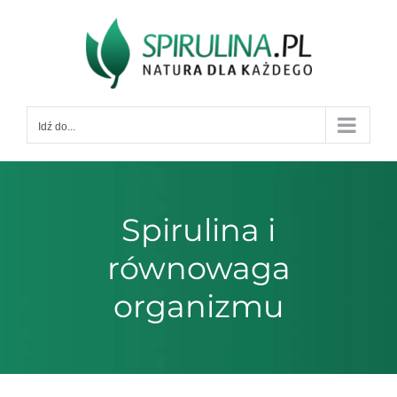
Przejdź
do
zawartości
Idź do...
Spirulina i
równowaga
organizmu