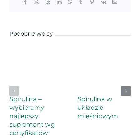
Facebook
X
Reddit
LinkedIn
WhatsApp
Tumblr
Pinterest
Vk
Email
Podobne wpisy
Spirulina –
Spirulina w
wybieramy
układzie
najlepszy
mięśniowym
suplement wg
certyfikatów