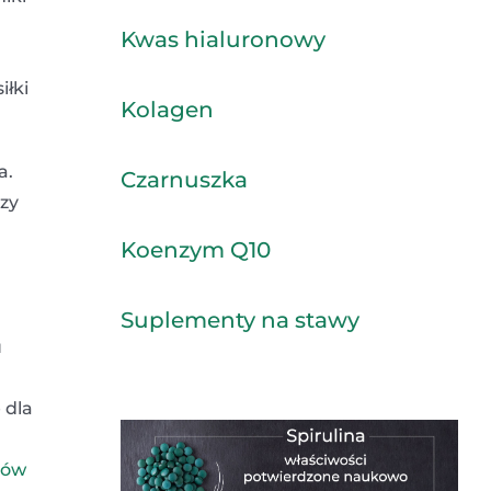
Kwas hialuronowy
iłki
Kolagen
a.
Czarnuszka
rzy
Koenzym Q10
Suplementy na stawy
u
 dla
zów