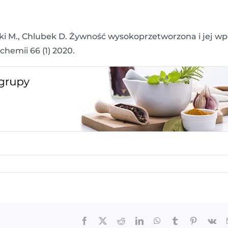
cki M., Chlubek D. Żywność wysokoprzetworzona i jej w
chemii 66 (1) 2020.
Facebook
X
Reddit
LinkedIn
WhatsApp
Tumblr
Pinterest
Vk