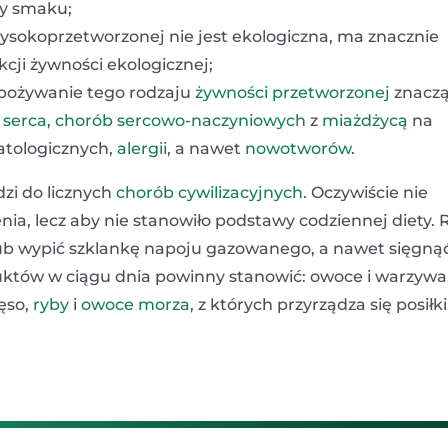
y smaku;
ysokoprzetworzonej nie jest ekologiczna, ma znacznie
ji żywności ekologicznej;
spożywanie tego rodzaju
żywności przetworzonej
znacz
 serca
,
chorób sercowo-naczyniowych
z
miażdżycą
na
atologicznych,
alergii
, a nawet
nowotworów
.
zi do licznych
chorób cywilizacyjnych
. Oczywiście nie
enia, lecz aby nie stanowiło podstawy codziennej diety. 
lub wypić szklankę napoju gazowanego, a nawet sięgną
uktów w ciągu dnia powinny stanowić: owoce i warzywa
ięso,
ryby
i
owoce morza
, z których przyrządza się posiłki