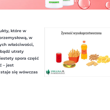
kty, które w
 przemysłową, w
ych właściwości,
bądź utraty
iestety spora część
 – jest
staje się wówczas