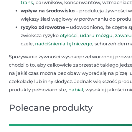
trans
, barwników, konserwantów, wzmacniacz
wpływ na środowisko
– produkcja żywności w
większy ślad węglowy w porównaniu do produkc
ryzyko zdrowotne
– udowodniono, że częste 
zwiększa ryzyko
otyłości
,
udaru mózgu
,
zawału
czele,
nadciśnienia tętniczego
, schorzeń derm
Spożywanie żywności wysokoprzetworzonej prowad
chodzi o to, aby całkowicie zaprzestać takiego jedz
na jakiś czas można bez obaw wybrać się na pizzę 
czekoladę lub inny słodycz. Jednak większość prod
produkty pełnoziarniste,
nabiał
, wysokiej jakości m
Polecane produkty