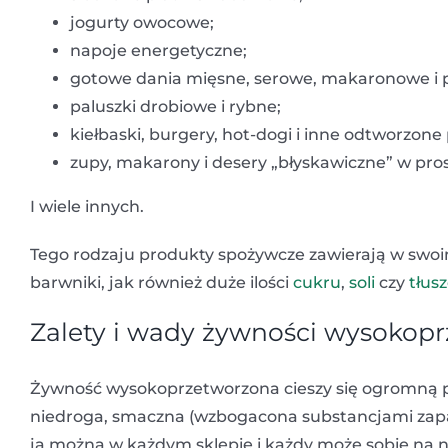
jogurty owocowe;
napoje energetyczne;
gotowe dania mięsne, serowe, makaronowe i p
paluszki drobiowe i rybne;
kiełbaski, burgery, hot-dogi i inne odtworzone
zupy, makarony i desery „błyskawiczne” w pro
I wiele innych.
Tego rodzaju produkty spożywcze zawierają w swoi
barwniki, jak również duże ilości
cukru
,
soli
czy
tłus
Zalety i wady żywności wysokop
Żywność wysokoprzetworzona cieszy się ogromną 
niedroga, smaczna (wzbogacona substancjami zap
ją można w każdym sklepie i każdy może sobie na ni