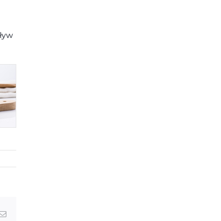
pływ
Email