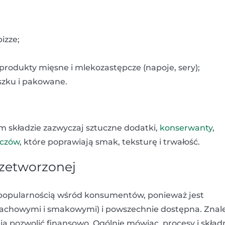
izze;
 produkty mięsne i mlekozastępcze (napoje, sery);
szku i pakowane.
m składzie zazwyczaj sztuczne dodatki,
konserwanty
,
zczów
, które poprawiają smak, teksturę i trwałość.
rzetworzonej
popularnością wśród konsumentów, ponieważ jest
achowymi i smakowymi) i powszechnie dostępna. Znal
ą pozwolić finansowo. Ogólnie mówiąc, procesy i składn