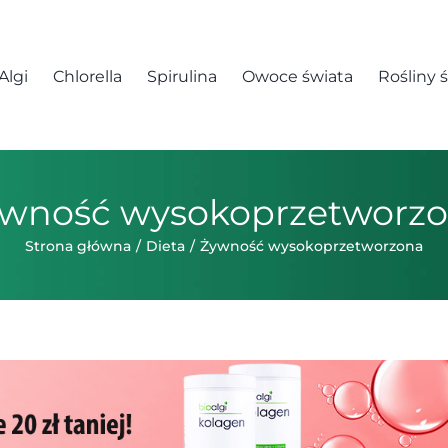
Algi
Chlorella
Spirulina
Owoce świata
Rośliny 
wność wysokoprzetworz
Strona główna
Dieta
Żywność wysokoprzetworzona