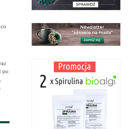
ąco
Raz
ć po
,
.