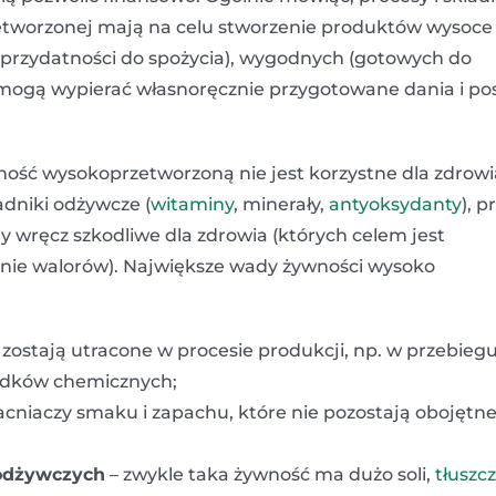
etworzonej mają na celu stworzenie produktów wysoce
n przydatności do spożycia), wygodnych (gotowych do
mogą wypierać własnoręcznie przygotowane dania i pos
wność wysokoprzetworzoną nie jest korzystne dla zdrowi
dniki odżywcze (
witaminy
, minerały,
antyoksydanty
), p
y wręcz szkodliwe dla zdrowia (których celem jest
zenie walorów). Największe wady żywności wysoko
 zostają utracone w procesie produkcji, np. w przebieg
rodków chemicznych;
cniaczy smaku i zapachu, które nie pozostają obojętne
 odżywczych
– zwykle taka żywność ma dużo soli,
tłuszc