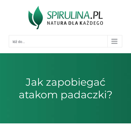
Przejdź
do
zawartości
Idź do...
Jak zapobiegać
atakom padaczki?