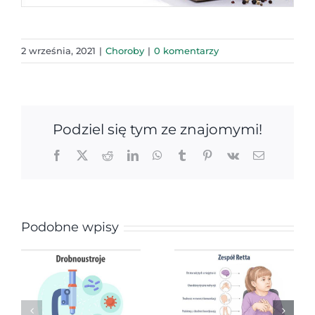
2 września, 2021
|
Choroby
|
0 komentarzy
Podziel się tym ze znajomymi!
Facebook
X
Reddit
LinkedIn
WhatsApp
Tumblr
Pinterest
Vk
Email
Podobne wpisy