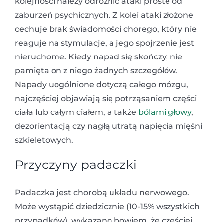
kolejności należy odróżnić ataki proste od
zaburzeń psychicznych. Z kolei ataki złożone
cechuje brak świadomości chorego, który nie
reaguje na stymulacje, a jego spojrzenie jest
nieruchome. Kiedy napad się skończy, nie
pamięta on z niego żadnych szczegółów.
Napady uogólnione dotyczą całego mózgu,
najczęściej objawiają się potrząsaniem części
ciała lub całym ciałem, a także
bólami głowy
,
dezorientacją czy nagłą utratą napięcia mięśni
szkieletowych.
Przyczyny padaczki
Padaczka jest chorobą układu nerwowego.
Może wystąpić dziedzicznie (10-15% wszystkich
przypadków), wykazano bowiem, że częściej