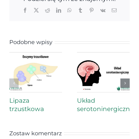
Facebook
X
Reddit
LinkedIn
WhatsApp
Tumblr
Pinterest
Vk
Email
Podobne wpisy
Lipaza
Układ
trzustkowa
serotoninergiczny
Zostaw komentarz