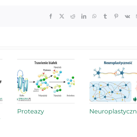
Facebook
X
Reddit
LinkedIn
WhatsApp
Tumblr
Pinterest
Vk
Proteazy
Neuroplastycz
y