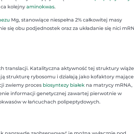
ąca kolejny
aminokwas
.
ezu
Mg, stanowiące niespełna 2% całkowitej masy
nie się obu podjednostek oraz za układanie się nici mR
 translacji. Katalityczna aktywność tej struktury wiąże
ją strukturę rybosomu i działają jako kofaktory mające
cji zwiemy proces
biosyntezy białek
na matrycy mRNA,
nie informacji genetycznej zawartej pierwotnie w
okwasów w łańcuchach polipeptydowych.
tak naprawdę zaobserwować je można wyłącznie pod