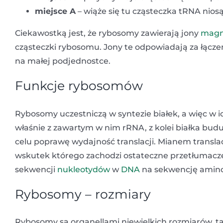
miejsce A
– wiąże się tu cząsteczka tRNA nios
Ciekawostką jest, że rybosomy zawierają jony
magn
cząsteczki rybosomu. Jony te odpowiadają za łącze
na małej podjednostce.
Funkcje rybosomów
Rybosomy uczestniczą w syntezie białek, a więc w ich
właśnie z zawartym w nim rRNA, z kolei białka budu
celu poprawę wydajność translacji. Mianem transla
wskutek którego zachodzi ostateczne przetłumacze
sekwencji
nukleotydów
w
DNA
na sekwencję amin
Rybosomy – rozmiary
Rybosomy są organellami niewielkich rozmiarów, 