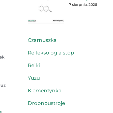
7 sierpnia, 2026
Czarnuszka
Refleksologia stóp
nek
Reiki
Yuzu
raz
Klementynka
Drobnoustroje
m
;